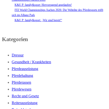
K&U.P. family&sport: Hervorragend angelaufen!
FEI World Championships Aachen 2026: Die Weltelite des Pferdesports trifft
sich im Allianz Park
K&U.P. family&sport: „Wir sind bereit!“
Kategorien
Dressur
Gesundheit / Krankheiten
Pferdeausrüstung
Pferdehaltung
Pferderassen
Pferdewesen
Recht und Gesetz
Reiterausrüstung