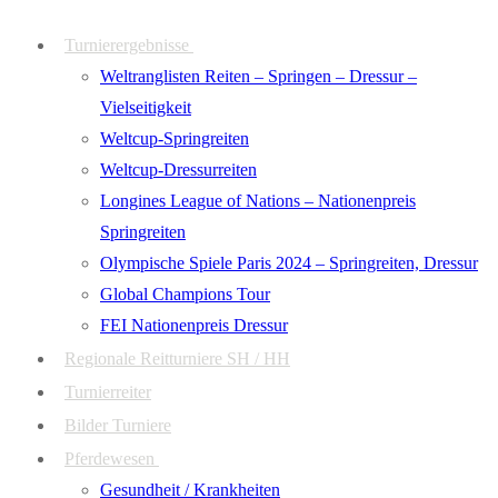
Zum
Menü
Schließen
Turnierergebnisse
Inhalt
Weltranglisten Reiten – Springen – Dressur –
springen
Vielseitigkeit
Weltcup-Springreiten
Weltcup-Dressurreiten
Longines League of Nations – Nationenpreis
Springreiten
Olympische Spiele Paris 2024 – Springreiten, Dressur
Global Champions Tour
FEI Nationenpreis Dressur
Regionale Reitturniere SH / HH
Turnierreiter
Bilder Turniere
Pferdewesen
Gesundheit / Krankheiten