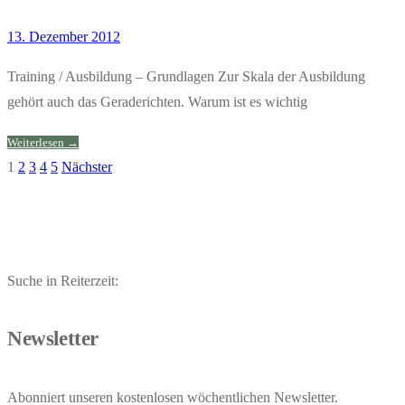
13. Dezember 2012
Training / Ausbildung – Grundlagen Zur Skala der Ausbildung
gehört auch das Geraderichten. Warum ist es wichtig
Weiterlesen →
1
2
3
4
5
Nächster
Seitennummerierung
der
Beiträge
Suche in Reiterzeit:
Newsletter
Abonniert unseren kostenlosen wöchentlichen Newsletter.