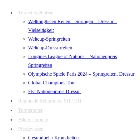
Zum
Menü
Schließen
Turnierergebnisse
Inhalt
Weltranglisten Reiten – Springen – Dressur –
springen
Vielseitigkeit
Weltcup-Springreiten
Weltcup-Dressurreiten
Longines League of Nations – Nationenpreis
Springreiten
Olympische Spiele Paris 2024 – Springreiten, Dressur
Global Champions Tour
FEI Nationenpreis Dressur
Regionale Reitturniere SH / HH
Turnierreiter
Bilder Turniere
Pferdewesen
Gesundheit / Krankheiten