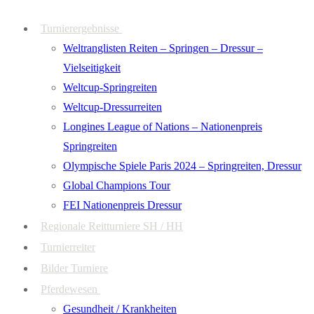
Zum
Menü
Schließen
Turnierergebnisse
Inhalt
Weltranglisten Reiten – Springen – Dressur –
springen
Vielseitigkeit
Weltcup-Springreiten
Weltcup-Dressurreiten
Longines League of Nations – Nationenpreis
Springreiten
Olympische Spiele Paris 2024 – Springreiten, Dressur
Global Champions Tour
FEI Nationenpreis Dressur
Regionale Reitturniere SH / HH
Turnierreiter
Bilder Turniere
Pferdewesen
Gesundheit / Krankheiten