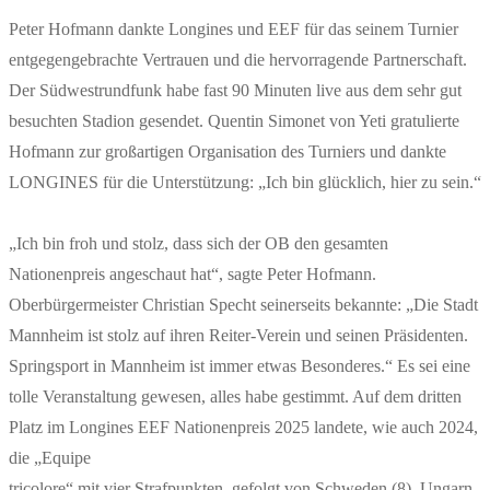
Peter Hofmann dankte Longines und EEF für das seinem Turnier
entgegengebrachte Vertrauen und die hervorragende Partnerschaft.
Der Südwestrundfunk habe fast 90 Minuten live aus dem sehr gut
besuchten Stadion gesendet. Quentin Simonet von Yeti gratulierte
Hofmann zur großartigen Organisation des Turniers und dankte
LONGINES für die Unterstützung: „Ich bin glücklich, hier zu sein.“
„Ich bin froh und stolz, dass sich der OB den gesamten
Nationenpreis angeschaut hat“, sagte Peter Hofmann.
Oberbürgermeister Christian Specht seinerseits bekannte: „Die Stadt
Mannheim ist stolz auf ihren Reiter-Verein und seinen Präsidenten.
Springsport in Mannheim ist immer etwas Besonderes.“ Es sei eine
tolle Veranstaltung gewesen, alles habe gestimmt. Auf dem dritten
Platz im Longines EEF Nationenpreis 2025 landete, wie auch 2024,
die „Equipe
tricolore“ mit vier Strafpunkten, gefolgt von Schweden (8), Ungarn