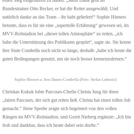
einen Sieg eingefahren zu haben. „Mein Dank geht an
Bundestrainer Otto Becker, er hat die Reiter ausgewählt. Und
natürlich danke an das Team – ihr habt geliefert!“ Sophie Hinners
betonte, dass es für sie eine „supertolle Erfahrung“ gewesen sei, im
MVV-Reitstadion bei „dieser tollen Atmosphäre“ zu reiten, „ich
habe die Unterstützung des Publikums gespürt“, sagte sie. Sie kenne
ihre Stute Combella noch nicht so lange, deshalb „habe ich heute die
guten Bedingungen genutzt, um sie noch besser kennenzulernen.“
Sophie Hinners u. Iron Dames Combella (Foto: Stefan Lafrentz)
Christian Kukuk lobte Parcours-Chefin Christa Jung für ihren
„fairen Parcours, der sich gut reiten ließ. Christa hat einen tollen Job
gemacht.“ Jörne Sprehe zeigte sich begeistert von den vollen
Rängen im MVV-Reitstadion, und Gerrit Nieberg ergänzte: „Ich bin
froh und dankbar, dass ich heute dabei sein durfte.“