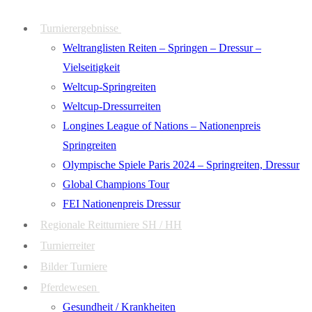
Zum
Menü
Schließen
Turnierergebnisse
Inhalt
Weltranglisten Reiten – Springen – Dressur –
springen
Vielseitigkeit
Weltcup-Springreiten
Weltcup-Dressurreiten
Longines League of Nations – Nationenpreis
Springreiten
Olympische Spiele Paris 2024 – Springreiten, Dressur
Global Champions Tour
FEI Nationenpreis Dressur
Regionale Reitturniere SH / HH
Turnierreiter
Bilder Turniere
Pferdewesen
Gesundheit / Krankheiten