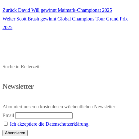
Vorheriger
Zurück
David Will gewinnt Maimark-Championat 2025
Beitragsnavigation
Nächster
Beitrag:
Weiter
Scott Brash gewinnt Global Champions Tour Grand Prix
Beitrag:
2025
Suche in Reiterzeit:
Newsletter
Abonniert unseren kostenlosen wöchentlichen Newsletter.
Email
Ich akzeptiere die Datenschutzerklärung.