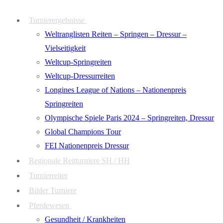
Zum
Menü
Schließen
Turnierergebnisse
Inhalt
Weltranglisten Reiten – Springen – Dressur –
springen
Vielseitigkeit
Weltcup-Springreiten
Weltcup-Dressurreiten
Longines League of Nations – Nationenpreis
Springreiten
Olympische Spiele Paris 2024 – Springreiten, Dressur
Global Champions Tour
FEI Nationenpreis Dressur
Regionale Reitturniere SH / HH
Turnierreiter
Bilder Turniere
Pferdewesen
Gesundheit / Krankheiten