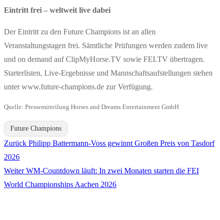
Eintritt frei – weltweit live dabei
Der Eintritt zu den Future Champions ist an allen
Veranstaltungstagen frei. Sämtliche Prüfungen werden zudem live
und on demand auf ClipMyHorse.TV sowie FEI.TV übertragen.
Starterlisten, Live-Ergebnisse und Mannschaftsaufstellungen stehen
unter www.future-champions.de zur Verfügung.
Quelle: Pressemitteilung Horses and Dreams Entertainment GmbH
Future Champions
Vorheriger
Zurück
Philipp Battermann-Voss gewinnt Großen Preis von Tasdorf
Beitragsnavigation
Beitrag:
2026
Nächster
Weiter
WM-Countdown läuft: In zwei Monaten starten die FEI
Beitrag:
World Championships Aachen 2026