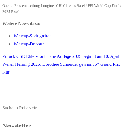
Quelle: Pressemitteilung Longines CHI Classics Basel / FEI World Cup Finals
2025 Basel
Weitere News dazu:
Weltcup-Springreiten
Weltcup-Dressur
Vorheriger
Zurück
CSE Ehlersdorf – die Auflage 2025 beginnt am 10. April
Beitragsnavigation
Nächster
Beitrag:
Weiter
Herning 2025: Dorothee Schneider gewinnt 5* Grand Prix
Beitrag:
Kür
Suche in Reiterzeit:
Newsletter