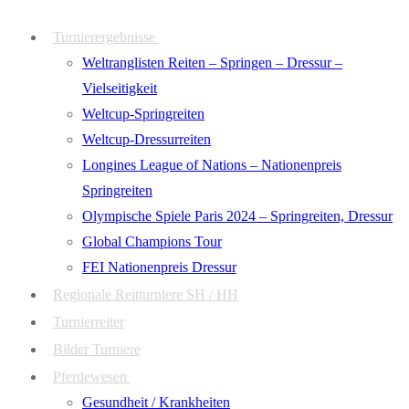
Zum
Menü
Schließen
Turnierergebnisse
Inhalt
Weltranglisten Reiten – Springen – Dressur –
springen
Vielseitigkeit
Weltcup-Springreiten
Weltcup-Dressurreiten
Longines League of Nations – Nationenpreis
Springreiten
Olympische Spiele Paris 2024 – Springreiten, Dressur
Global Champions Tour
FEI Nationenpreis Dressur
Regionale Reitturniere SH / HH
Turnierreiter
Bilder Turniere
Pferdewesen
Gesundheit / Krankheiten