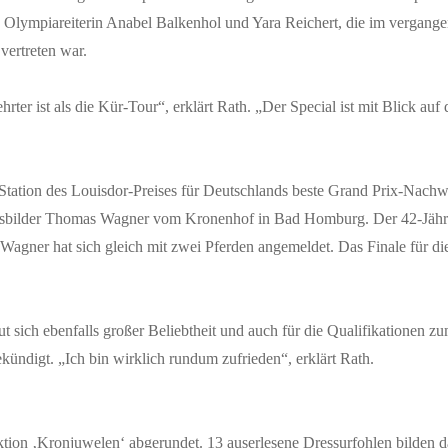
Olympiareiterin Anabel Balkenhol und Yara Reichert, die im vergang
vertreten war.
gehrter ist als die Kür-Tour“, erklärt Rath. „Der Special ist mit Blick 
 Station des Louisdor-Preises für Deutschlands beste Grand Prix-Nach
iausbilder Thomas Wagner vom Kronenhof in Bad Homburg. Der 42-Jährig
 Wagner hat sich gleich mit zwei Pferden angemeldet. Das Finale für di
eut sich ebenfalls großer Beliebtheit und auch für die Qualifikationen
kündigt. „Ich bin wirklich rundum zufrieden“, erklärt Rath.
on ‚Kronjuwelen‘ abgerundet. 13 auserlesene Dressurfohlen bilden da