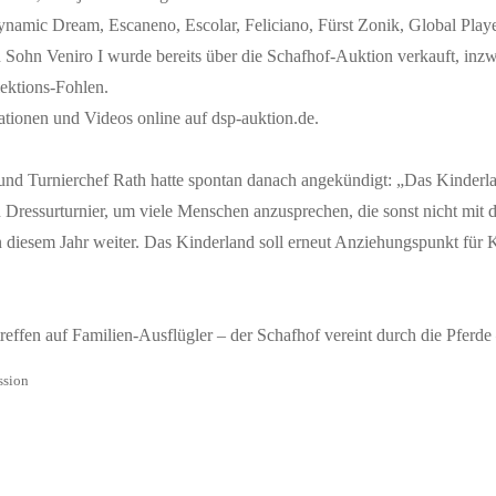
amic Dream, Escaneno, Escolar, Feliciano, Fürst Zonik, Global Playe
Sohn Veniro I wurde bereits über die Schafhof-Auktion verkauft, inzwi
lektions-Fohlen.
mationen und Videos online auf dsp-auktion.de.
und Turnierchef Rath hatte spontan danach angekündigt: „Das Kinderlan
n Dressurturnier, um viele Menschen anzusprechen, die sonst nicht mit
diesem Jahr weiter. Das Kinderland soll erneut Anziehungspunkt für 
effen auf Familien-Ausflügler – der Schafhof vereint durch die Pferde
ssion