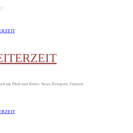
er
EITERZEIT
und um Pferd und Reiter: News, Reitsport, Turniere