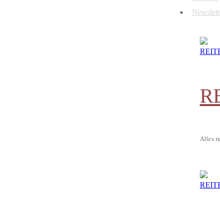
Newslett
R
Alles r