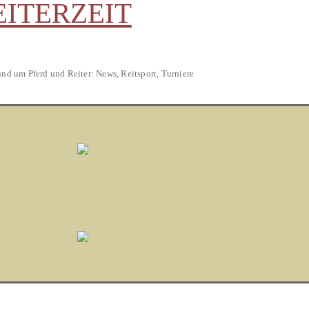
EITERZEIT
und um Pferd und Reiter: News, Reitsport, Turniere