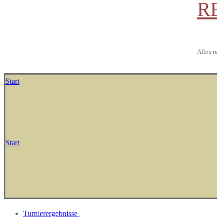
R
Alles r
Start
Start
Turnierergebnisse