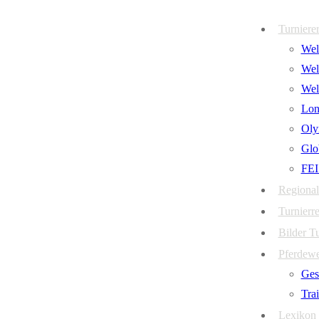
Zum
Menü
Schließen
Turniere
Inhalt
Welt
springen
Wel
Wel
Lon
Oly
Glo
FEI
Regional
Turnierre
Bilder T
Pferdew
Ges
Tra
Lexikon