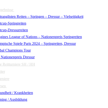
rgebnisse
ranglisten Reiten – Springen – Dressur – Vielseitigkeit
tcup-Springreiten
tcup-Dressurreiten
gines League of Nations – Nationenpreis Springreiten
mpische Spiele Paris 2024 – Springreiten, Dressur
bal Champions Tour
 Nationenpreis Dressur
e Reitturniere SH / HH
iter
urniere
esen
undheit / Krankheiten
ining / Ausbildung