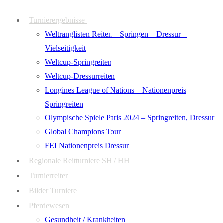
Zum
Menü
Schließen
Turnierergebnisse
Inhalt
Weltranglisten Reiten – Springen – Dressur –
springen
Vielseitigkeit
Weltcup-Springreiten
Weltcup-Dressurreiten
Longines League of Nations – Nationenpreis
Springreiten
Olympische Spiele Paris 2024 – Springreiten, Dressur
Global Champions Tour
FEI Nationenpreis Dressur
Regionale Reitturniere SH / HH
Turnierreiter
Bilder Turniere
Pferdewesen
Gesundheit / Krankheiten