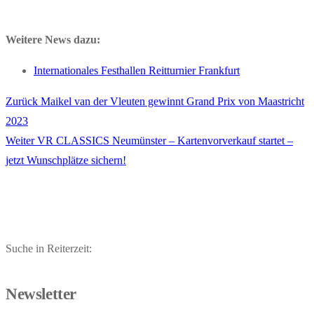
Weitere News dazu:
Internationales Festhallen Reitturnier Frankfurt
Vorheriger
Zurück
Maikel van der Vleuten gewinnt Grand Prix von Maastricht
Beitragsnavigation
Beitrag:
2023
Nächster
Weiter
VR CLASSICS Neumünster – Kartenvorverkauf startet –
Beitrag:
jetzt Wunschplätze sichern!
Suche in Reiterzeit:
Newsletter