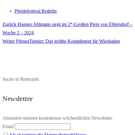
Pferdefestival Redefin
Vorheriger
Zurück
Hannes Ahlmann siegt im 2*-Großen Preis von Ehlersdorf –
Beitragsnavigation
Beitrag:
Woche 2 – 2024
Nächster
Weiter
PfingstTurnier: Das größte Kompliment für Wiesbaden
Beitrag:
Suche in Reiterzeit:
Newsletter
Abonniert unseren kostenlosen wöchentlichen Newsletter.
Email
Ich akzeptiere die Datenschutzerklärung.