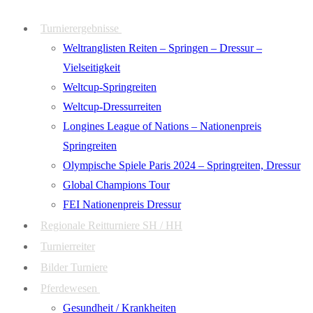
Zum
Menü
Schließen
Turnierergebnisse
Inhalt
Weltranglisten Reiten – Springen – Dressur –
springen
Vielseitigkeit
Weltcup-Springreiten
Weltcup-Dressurreiten
Longines League of Nations – Nationenpreis
Springreiten
Olympische Spiele Paris 2024 – Springreiten, Dressur
Global Champions Tour
FEI Nationenpreis Dressur
Regionale Reitturniere SH / HH
Turnierreiter
Bilder Turniere
Pferdewesen
Gesundheit / Krankheiten