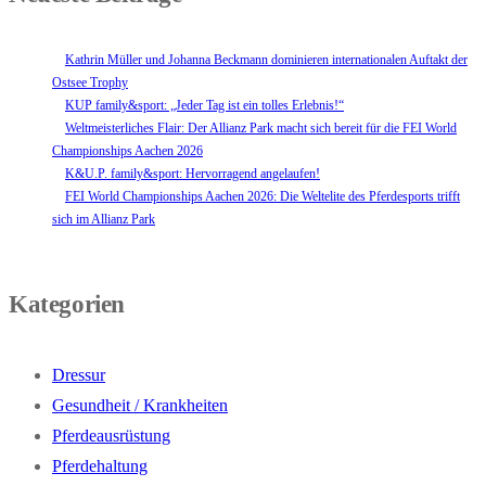
Kathrin Müller und Johanna Beckmann dominieren internationalen Auftakt der
Ostsee Trophy
KUP family&sport: „Jeder Tag ist ein tolles Erlebnis!“
Weltmeisterliches Flair: Der Allianz Park macht sich bereit für die FEI World
Championships Aachen 2026
K&U.P. family&sport: Hervorragend angelaufen!
FEI World Championships Aachen 2026: Die Weltelite des Pferdesports trifft
sich im Allianz Park
Kategorien
Dressur
Gesundheit / Krankheiten
Pferdeausrüstung
Pferdehaltung