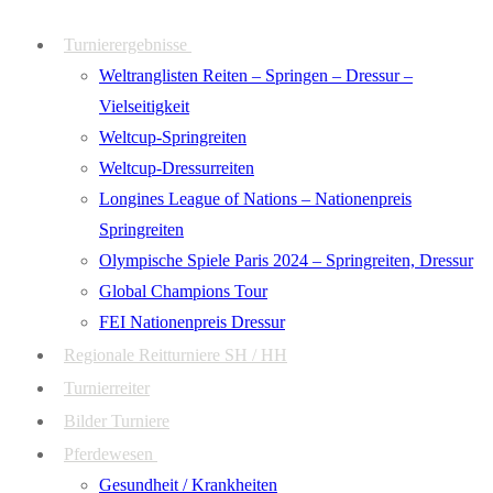
Zum
Menü
Schließen
Turnierergebnisse
Inhalt
Weltranglisten Reiten – Springen – Dressur –
springen
Vielseitigkeit
Weltcup-Springreiten
Weltcup-Dressurreiten
Longines League of Nations – Nationenpreis
Springreiten
Olympische Spiele Paris 2024 – Springreiten, Dressur
Global Champions Tour
FEI Nationenpreis Dressur
Regionale Reitturniere SH / HH
Turnierreiter
Bilder Turniere
Pferdewesen
Gesundheit / Krankheiten