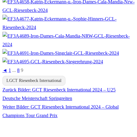
◄
1
...
8
9
LGCT Riesenbeck International
Vorheriger
Zurück
Bilder: GCT Riesenbeck International 2024 – U25
Beitragsnavigation
Beitrag:
Deutsche Meisterschaft Springreiten
Nächster
Weiter
Bilder: GCT Riesenbeck International 2024 – Global
Beitrag:
Champions Tour Grand Prix