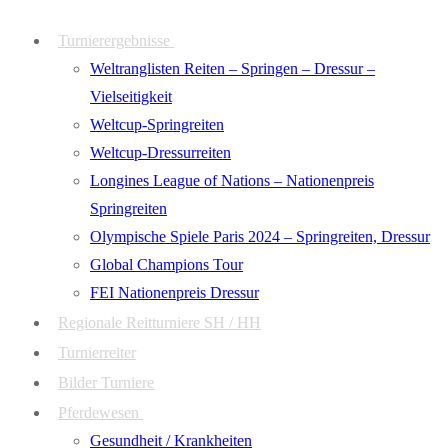
Zum
Menü
Schließen
Turnierergebnisse
Inhalt
Weltranglisten Reiten – Springen – Dressur –
springen
Vielseitigkeit
Weltcup-Springreiten
Weltcup-Dressurreiten
Longines League of Nations – Nationenpreis
Springreiten
Olympische Spiele Paris 2024 – Springreiten, Dressur
Global Champions Tour
FEI Nationenpreis Dressur
Regionale Reitturniere SH / HH
Turnierreiter
Bilder Turniere
Pferdewesen
Gesundheit / Krankheiten