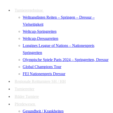
Zum
Menü
Schließen
Turnierergebnisse
Inhalt
Weltranglisten Reiten – Springen – Dressur –
springen
Vielseitigkeit
Weltcup-Springreiten
Weltcup-Dressurreiten
Longines League of Nations – Nationenpreis
Springreiten
Olympische Spiele Paris 2024 – Springreiten, Dressur
Global Champions Tour
FEI Nationenpreis Dressur
Regionale Reitturniere SH / HH
Turnierreiter
Bilder Turniere
Pferdewesen
Gesundheit / Krankheiten