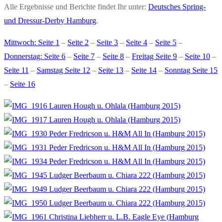
Alle Ergebnisse und Berichte findet Ihr unter:
Deutsches Spring-
und Dressur-Derby Hamburg
.
Mittwoch: Seite 1
–
Seite 2
–
Seite 3
–
Seite 4
–
Seite 5
–
Donnerstag: Seite 6
–
Seite 7
–
Seite 8
–
Freitag Seite 9
–
Seite 10
–
Seite 11
–
Samstag Seite 12
–
Seite 13
–
Seite 14
–
Sonntag Seite 15
–
Seite 16