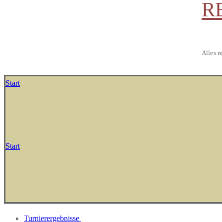
R
Alles r
Start
Start
Turnierergebnisse