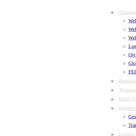
Zum
Menü
Schließen
Turniere
Inhalt
Welt
springen
Wel
Wel
Lon
Oly
Glo
FEI
Regional
Turnierre
Bilder T
Pferdew
Ges
Tra
Lexikon