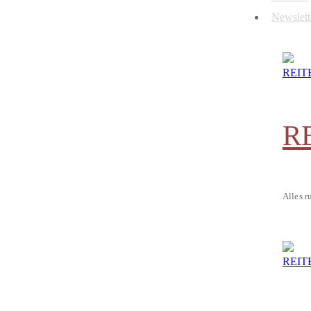
Newslett
R
Alles r