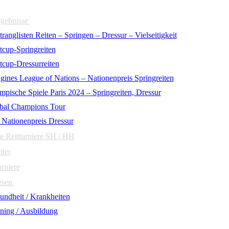
rgebnisse
ranglisten Reiten – Springen – Dressur – Vielseitigkeit
tcup-Springreiten
tcup-Dressurreiten
gines League of Nations – Nationenpreis Springreiten
mpische Spiele Paris 2024 – Springreiten, Dressur
bal Champions Tour
 Nationenpreis Dressur
e Reitturniere SH / HH
iter
urniere
esen
undheit / Krankheiten
ining / Ausbildung