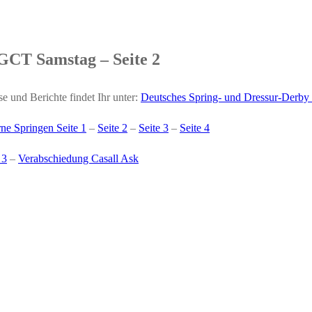
GCT Samstag – Seite 2
 und Berichte findet Ihr unter:
Deutsches Spring- und Dressur-Derb
rne Springen Seite 1
–
Seite 2
–
Seite 3
–
Seite 4
 3
–
Verabschiedung Casall Ask