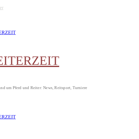
er
EITERZEIT
und um Pferd und Reiter: News, Reitsport, Turniere