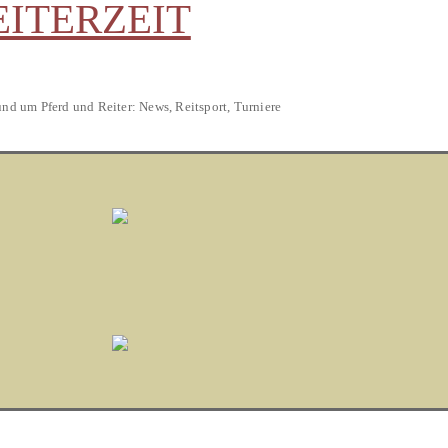
EITERZEIT
und um Pferd und Reiter: News, Reitsport, Turniere