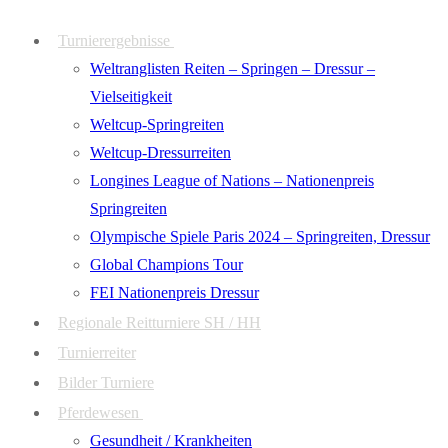
Zum
Menü
Schließen
Turnierergebnisse
Inhalt
Weltranglisten Reiten – Springen – Dressur –
springen
Vielseitigkeit
Weltcup-Springreiten
Weltcup-Dressurreiten
Longines League of Nations – Nationenpreis
Springreiten
Olympische Spiele Paris 2024 – Springreiten, Dressur
Global Champions Tour
FEI Nationenpreis Dressur
Regionale Reitturniere SH / HH
Turnierreiter
Bilder Turniere
Pferdewesen
Gesundheit / Krankheiten