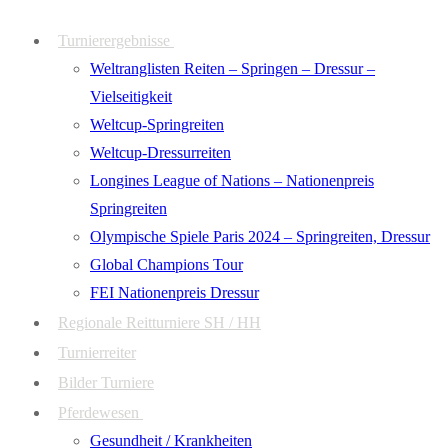
Zum
Menü
Schließen
Turnierergebnisse
Inhalt
Weltranglisten Reiten – Springen – Dressur –
springen
Vielseitigkeit
Weltcup-Springreiten
Weltcup-Dressurreiten
Longines League of Nations – Nationenpreis
Springreiten
Olympische Spiele Paris 2024 – Springreiten, Dressur
Global Champions Tour
FEI Nationenpreis Dressur
Regionale Reitturniere SH / HH
Turnierreiter
Bilder Turniere
Pferdewesen
Gesundheit / Krankheiten