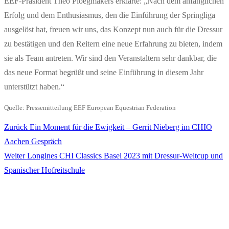
EEF-Präsident Theo Ploegmakers erklärte: „Nach dem anfänglichen
Erfolg und dem Enthusiasmus, den die Einführung der Springliga
ausgelöst hat, freuen wir uns, das Konzept nun auch für die Dressur
zu bestätigen und den Reitern eine neue Erfahrung zu bieten, indem
sie als Team antreten. Wir sind den Veranstaltern sehr dankbar, die
das neue Format begrüßt und seine Einführung in diesem Jahr
unterstützt haben.“
Quelle: Pressemitteilung EEF European Equestrian Federation
Vorheriger
Zurück
Ein Moment für die Ewigkeit – Gerrit Nieberg im CHIO
Beitragsnavigation
Beitrag:
Aachen Gespräch
Nächster
Weiter
Longines CHI Classics Basel 2023 mit Dressur-Weltcup und
Beitrag:
Spanischer Hofreitschule