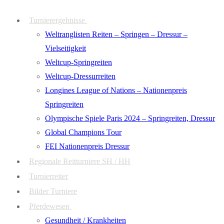
Zum
Menü
Schließen
Turnierergebnisse
Inhalt
Weltranglisten Reiten – Springen – Dressur –
springen
Vielseitigkeit
Weltcup-Springreiten
Weltcup-Dressurreiten
Longines League of Nations – Nationenpreis
Springreiten
Olympische Spiele Paris 2024 – Springreiten, Dressur
Global Champions Tour
FEI Nationenpreis Dressur
Regionale Reitturniere SH / HH
Turnierreiter
Bilder Turniere
Pferdewesen
Gesundheit / Krankheiten