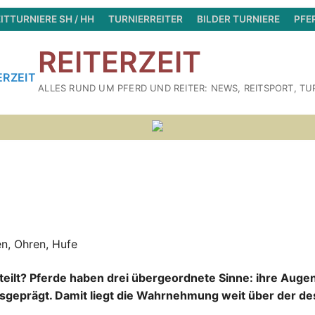
ITTURNIERE SH / HH
TURNIERREITER
BILDER TURNIERE
PFE
REITERZEIT
ALLES RUND UM PFERD UND REITER: NEWS, REITSPORT, TU
n, Ohren, Hufe
teilt? Pferde haben drei übergeordnete Sinne: ihre Augen
usgeprägt. Damit
liegt die Wahrnehmung weit über der de