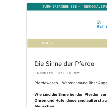
Zum
TURNIERERGEBNISSE
REGIONALE RE
Inhalt
springen
START
Die Sinne der Pferde
MEIKE RATH
24. JULI 2012
Pferdewesen – Wahrnehmung über Auge
Wie sind die Sinne bei den Pferden ver
Ohren und Hufe, diese sind äußerst a
Menschen.