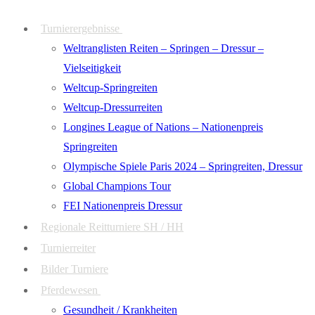
Zum
Menü
Schließen
Turnierergebnisse
Inhalt
Weltranglisten Reiten – Springen – Dressur –
springen
Vielseitigkeit
Weltcup-Springreiten
Weltcup-Dressurreiten
Longines League of Nations – Nationenpreis
Springreiten
Olympische Spiele Paris 2024 – Springreiten, Dressur
Global Champions Tour
FEI Nationenpreis Dressur
Regionale Reitturniere SH / HH
Turnierreiter
Bilder Turniere
Pferdewesen
Gesundheit / Krankheiten