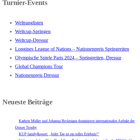
Turnier-Events
Weltranglisten
Weltcup-Springen
Weltcup-Dressur
Longines League of Nations – Nationenpreis Springreiten
Olympische Spiele Paris 2024 – Springreiten, Dressur
Global Champions Tour
Nationenpreis Dressur
Neueste Beiträge
Kathrin Müller und Johanna Beckmann dominieren internationalen Auftakt der
Ostsee Trophy
KUP family&sport: „Jeder Tag ist ein tolles Erlebnis!“