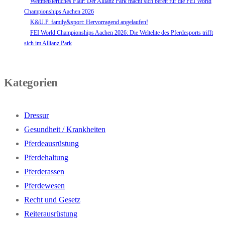
Weltmeisterliches Flair: Der Allianz Park macht sich bereit für die FEI World
Championships Aachen 2026
K&U.P. family&sport: Hervorragend angelaufen!
FEI World Championships Aachen 2026: Die Weltelite des Pferdesports trifft
sich im Allianz Park
Kategorien
Dressur
Gesundheit / Krankheiten
Pferdeausrüstung
Pferdehaltung
Pferderassen
Pferdewesen
Recht und Gesetz
Reiterausrüstung