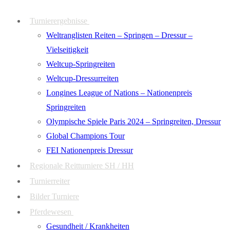
Zum
Menü
Schließen
Turnierergebnisse
Inhalt
Weltranglisten Reiten – Springen – Dressur –
springen
Vielseitigkeit
Weltcup-Springreiten
Weltcup-Dressurreiten
Longines League of Nations – Nationenpreis
Springreiten
Olympische Spiele Paris 2024 – Springreiten, Dressur
Global Champions Tour
FEI Nationenpreis Dressur
Regionale Reitturniere SH / HH
Turnierreiter
Bilder Turniere
Pferdewesen
Gesundheit / Krankheiten