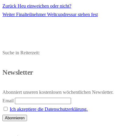
Vorheriger
Zurück
Heu einweichen oder nicht?
Beitragsnavigation
Nächster
Beitrag:
Weiter
Finalteilnehmer Weltcupdressur stehen fest
Beitrag:
Suche in Reiterzeit:
Newsletter
Abonniert unseren kostenlosen wöchentlichen Newsletter.
Email
Ich akzeptiere die Datenschutzerklärung.