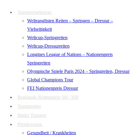
Zum
Menü
Schließen
Turnierergebnisse
Inhalt
Weltranglisten Reiten – Springen – Dressur –
springen
Vielseitigkeit
Weltcup-Springreiten
Weltcup-Dressurreiten
Longines League of Nations – Nationenpreis
Springreiten
Olympische Spiele Paris 2024 – Springreiten, Dressur
Global Champions Tour
FEI Nationenpreis Dressur
Regionale Reitturniere SH / HH
Turnierreiter
Bilder Turniere
Pferdewesen
Gesundheit / Krankheiten