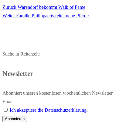
Vorheriger
Zurück
Warendorf bekommt Walk of Fame
Beitragsnavigation
Nächster
Beitrag:
Weiter
Familie Philippaerts reitet neue Pferde
Beitrag:
Suche in Reiterzeit:
Newsletter
Abonniert unseren kostenlosen wöchentlichen Newsletter.
Email
Ich akzeptiere die Datenschutzerklärung.