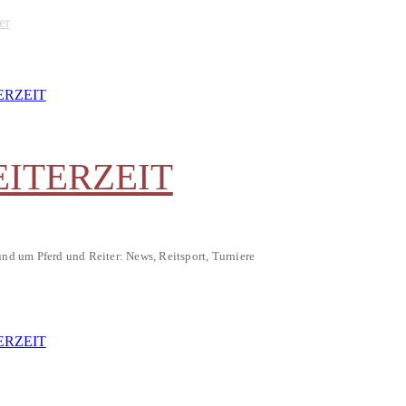
er
EITERZEIT
und um Pferd und Reiter: News, Reitsport, Turniere