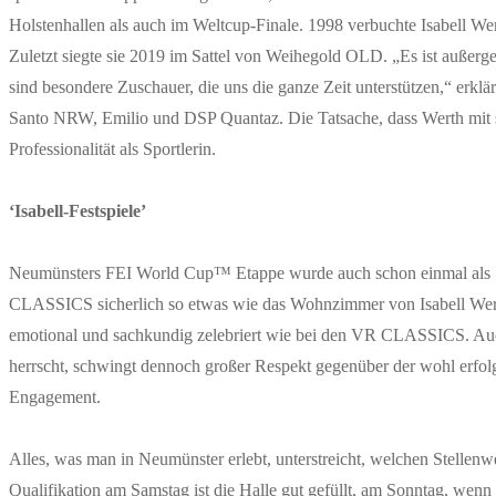
Holstenhallen als auch im Weltcup-Finale. 1998 verbuchte Isabell We
Zuletzt siegte sie 2019 im Sattel von Weihegold OLD. „Es ist außerge
sind besondere Zuschauer, die uns die ganze Zeit unterstützen,“ er
Santo NRW, Emilio und DSP Quantaz. Die Tatsache, dass Werth mit so 
Professionalität als Sportlerin.
‘Isabell-Festspiele’
Neumünsters FEI World Cup™ Etappe wurde auch schon einmal als ‘I
CLASSICS sicherlich so etwas wie das Wohnzimmer von Isabell Werth
emotional und sachkundig zelebriert wie bei den VR CLASSICS. Auch
herrscht, schwingt dennoch großer Respekt gegenüber der wohl erfolgre
Engagement.
Alles, was man in Neumünster erlebt, unterstreicht, welchen Stellenw
Qualifikation am Samstag ist die Halle gut gefüllt, am Sonntag, wenn 