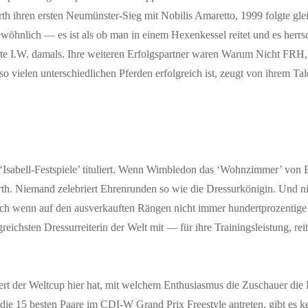
rth ihren ersten Neumünster-Sieg mit Nobilis Amaretto, 1999 folgte g
wöhnlich — es ist als ob man in einem Hexenkessel reitet und es herrs
klärte I.W. damals. Ihre weiteren Erfolgspartner waren Warum Nicht F
vielen unterschiedlichen Pferden erfolgreich ist, zeugt von ihrem Tal
sabell-Festspiele’ tituliert. Wenn Wimbledon das ‘Wohnzimmer’ von B
. Niemand zelebriert Ehrenrunden so wie die Dressurkönigin. Und ni
 wenn auf den ausverkauften Rängen nicht immer hundertprozentige Ei
ichsten Dressurreiterin der Welt mit — für ihre Trainingsleistung, reit
ert der Weltcup hier hat, mit welchem Enthusiasmus die Zuschauer die D
die 15 besten Paare im CDI-W Grand Prix Freestyle antreten, gibt es ke