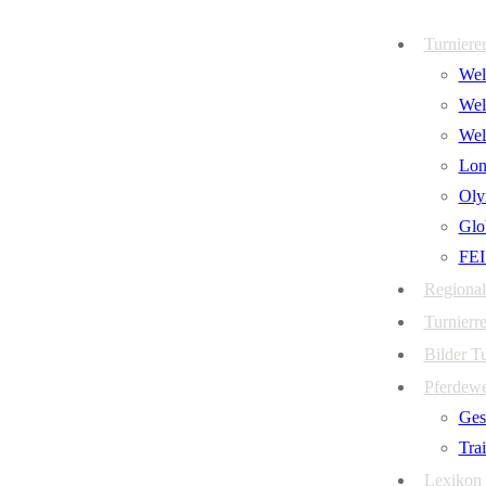
Zum
Menü
Schließen
Turniere
Inhalt
Welt
springen
Wel
Wel
Lon
Oly
Glo
FEI
Regional
Turnierre
Bilder T
Pferdew
Ges
Tra
Lexikon