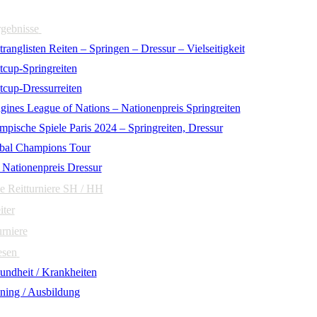
rgebnisse
ranglisten Reiten – Springen – Dressur – Vielseitigkeit
tcup-Springreiten
tcup-Dressurreiten
gines League of Nations – Nationenpreis Springreiten
mpische Spiele Paris 2024 – Springreiten, Dressur
bal Champions Tour
 Nationenpreis Dressur
e Reitturniere SH / HH
iter
urniere
esen
undheit / Krankheiten
ining / Ausbildung