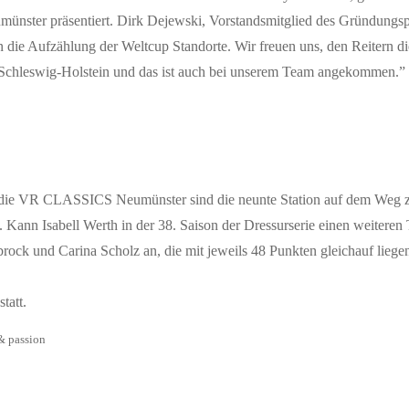
nster präsentiert. Dirk Dejewski, Vorstandsmitglied des Gründungspa
 in die Aufzählung der Weltcup Standorte. Wir freuen uns, den Reitern 
 Schleswig-Holstein und das ist auch bei unserem Team angekommen.” D
5, die VR CLASSICS Neumünster sind die neunte Station auf dem Weg zu
. Kann Isabell Werth in der 38. Saison der Dressurserie einen weiteren 
ck und Carina Scholz an, die mit jeweils 48 Punkten gleichauf liege
tatt.
& passion