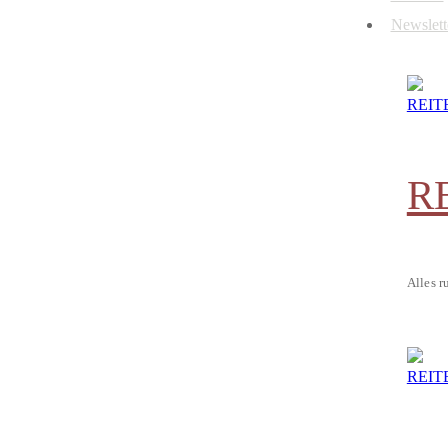
Newslett
R
Alles r