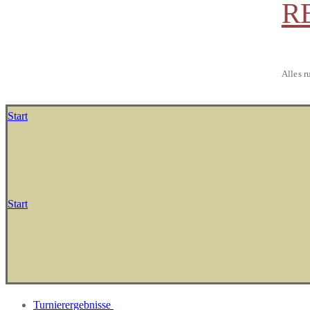
R
Alles r
Start
Start
Turnierergebnisse