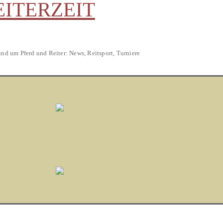
EITERZEIT
und um Pferd und Reiter: News, Reitsport, Turniere