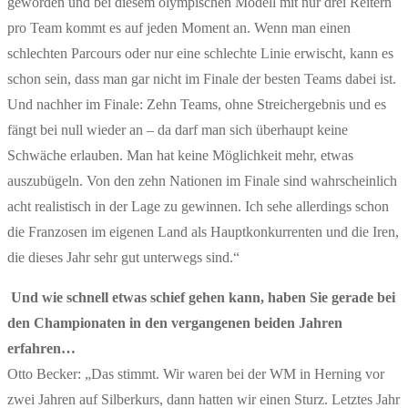
geworden und bei diesem olympischen Modell mit nur drei Reitern
pro Team kommt es auf jeden Moment an. Wenn man einen
schlechten Parcours oder nur eine schlechte Linie erwischt, kann es
schon sein, dass man gar nicht im Finale der besten Teams dabei ist.
Und nachher im Finale: Zehn Teams, ohne Streichergebnis und es
fängt bei null wieder an – da darf man sich überhaupt keine
Schwäche erlauben. Man hat keine Möglichkeit mehr, etwas
auszubügeln. Von den zehn Nationen im Finale sind wahrscheinlich
acht realistisch in der Lage zu gewinnen. Ich sehe allerdings schon
die Franzosen im eigenen Land als Hauptkonkurrenten und die Iren,
die dieses Jahr sehr gut unterwegs sind.“
Und wie schnell etwas schief gehen kann, haben Sie gerade bei
den Championaten in den vergangenen beiden Jahren
erfahren…
Otto Becker: „Das stimmt. Wir waren bei der WM in Herning vor
zwei Jahren auf Silberkurs, dann hatten wir einen Sturz. Letztes Jahr