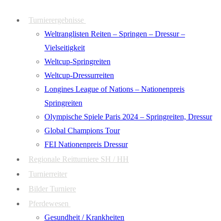
Zum
Menü
Schließen
Turnierergebnisse
Inhalt
Weltranglisten Reiten – Springen – Dressur –
springen
Vielseitigkeit
Weltcup-Springreiten
Weltcup-Dressurreiten
Longines League of Nations – Nationenpreis
Springreiten
Olympische Spiele Paris 2024 – Springreiten, Dressur
Global Champions Tour
FEI Nationenpreis Dressur
Regionale Reitturniere SH / HH
Turnierreiter
Bilder Turniere
Pferdewesen
Gesundheit / Krankheiten