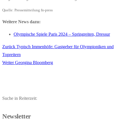
Quelle: Pressemitteilung fn-press
Weitere News dazu:
Olympische Spiele Paris 2024 – Springreiten, Dressur
Vorheriger
Zurück
Typisch Immenhöfe: Gastgeber für Olympioniken und
Beitragsnavigation
Beitrag:
Topreitern
Nächster
Weiter
Georgina Bloomberg
Beitrag:
Suche in Reiterzeit:
Newsletter