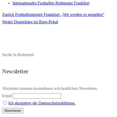
Internationales Festhallen Reitturnier Frankfurt
Vorheriger
Zurück
Festhallenturnier Frankfurt: „Wir werden es genießen“
Beitragsnavigation
Nächster
Beitrag:
Weiter
Doppelsieg im Burg-Pokal
Beitrag:
Suche in Reiterzeit:
Newsletter
Abonniert unseren kostenlosen wöchentlichen Newsletter.
Email
Ich akzeptiere die Datenschutzerklärung.