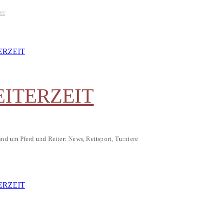
er
EITERZEIT
und um Pferd und Reiter: News, Reitsport, Turniere