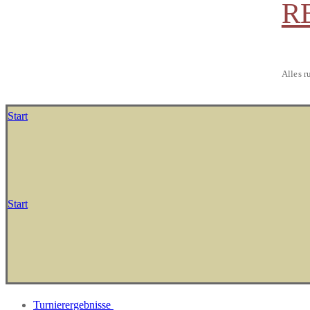
R
Alles r
Start
Start
Turnierergebnisse