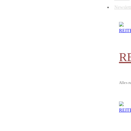
Newslett
R
Alles r