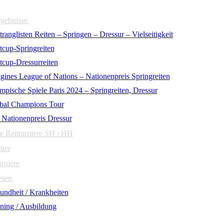
rgebnisse
ranglisten Reiten – Springen – Dressur – Vielseitigkeit
tcup-Springreiten
tcup-Dressurreiten
gines League of Nations – Nationenpreis Springreiten
mpische Spiele Paris 2024 – Springreiten, Dressur
bal Champions Tour
 Nationenpreis Dressur
e Reitturniere SH / HH
iter
urniere
esen
undheit / Krankheiten
ining / Ausbildung