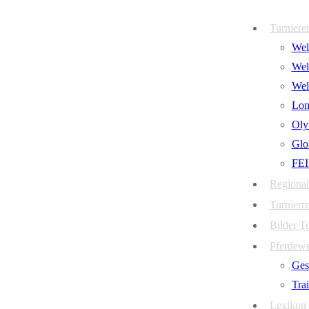
Zum
Menü
Schließen
Turniere
Inhalt
Welt
springen
Wel
Wel
Lon
Oly
Glo
FEI
Regional
Turnierre
Bilder T
Pferdew
Ges
Tra
Lexikon