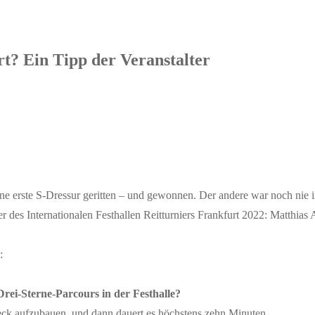
t? Ein Tipp der Veranstalter
ine erste S-Dressur geritten – und gewonnen. Der andere war noch nie i
r des Internationalen Festhallen Reitturniers Frankfurt 2022: Matthias 
:
Drei-Sterne-Parcours in der Festhalle?
eck aufzubauen, und dann dauert es höchstens zehn Minuten.