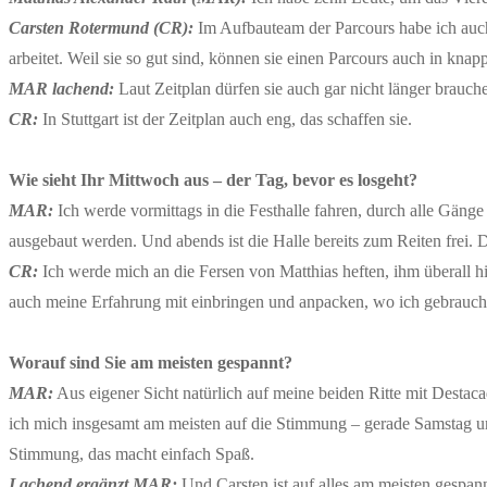
Carsten Rotermund (CR):
Im Aufbauteam der Parcours habe ich auch 
arbeitet. Weil sie so gut sind, können sie einen Parcours auch in kna
MAR lachend:
Laut Zeitplan dürfen sie auch gar nicht länger brauch
CR:
In Stuttgart ist der Zeitplan auch eng, das schaffen sie.
Wie sieht Ihr Mittwoch aus – der Tag, bevor es losgeht?
MAR:
Ich werde vormittags in die Festhalle fahren, durch alle Gänge
ausgebaut werden. Und abends ist die Halle bereits zum Reiten frei. D
CR:
Ich werde mich an die Fersen von Matthias heften, ihm überall h
auch meine Erfahrung mit einbringen und anpacken, wo ich gebrauch
Worauf sind Sie am meisten gespannt?
MAR:
Aus eigener Sicht natürlich auf meine beiden Ritte mit Destaca
ich mich insgesamt am meisten auf die Stimmung – gerade Samstag und
Stimmung, das macht einfach Spaß.
Lachend ergänzt MAR:
Und Carsten ist auf alles am meisten gespannt