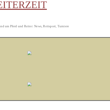
EITERZEIT
und um Pferd und Reiter: News, Reitsport, Turniere