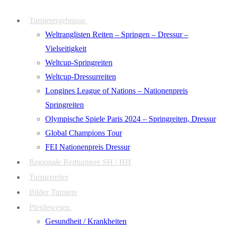
Zum
Menü
Schließen
Turnierergebnisse
Inhalt
Weltranglisten Reiten – Springen – Dressur –
springen
Vielseitigkeit
Weltcup-Springreiten
Weltcup-Dressurreiten
Longines League of Nations – Nationenpreis
Springreiten
Olympische Spiele Paris 2024 – Springreiten, Dressur
Global Champions Tour
FEI Nationenpreis Dressur
Regionale Reitturniere SH / HH
Turnierreiter
Bilder Turniere
Pferdewesen
Gesundheit / Krankheiten