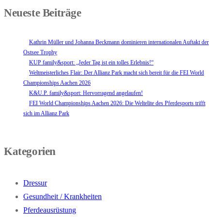
Neueste Beiträge
Kathrin Müller und Johanna Beckmann dominieren internationalen Auftakt der
Ostsee Trophy
KUP family&sport: „Jeder Tag ist ein tolles Erlebnis!“
Weltmeisterliches Flair: Der Allianz Park macht sich bereit für die FEI World
Championships Aachen 2026
K&U.P. family&sport: Hervorragend angelaufen!
FEI World Championships Aachen 2026: Die Weltelite des Pferdesports trifft
sich im Allianz Park
Kategorien
Dressur
Gesundheit / Krankheiten
Pferdeausrüstung