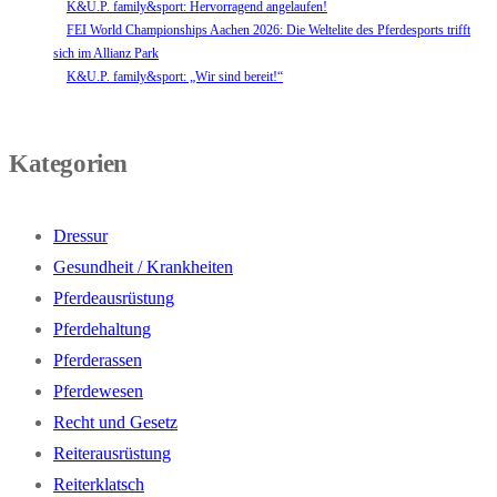
K&U.P. family&sport: Hervorragend angelaufen!
FEI World Championships Aachen 2026: Die Weltelite des Pferdesports trifft
sich im Allianz Park
K&U.P. family&sport: „Wir sind bereit!“
Kategorien
Dressur
Gesundheit / Krankheiten
Pferdeausrüstung
Pferdehaltung
Pferderassen
Pferdewesen
Recht und Gesetz
Reiterausrüstung
Reiterklatsch