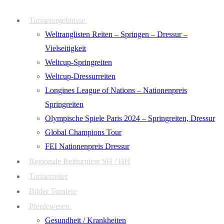
Zum
Menü
Schließen
Turnierergebnisse
Inhalt
Weltranglisten Reiten – Springen – Dressur –
springen
Vielseitigkeit
Weltcup-Springreiten
Weltcup-Dressurreiten
Longines League of Nations – Nationenpreis
Springreiten
Olympische Spiele Paris 2024 – Springreiten, Dressur
Global Champions Tour
FEI Nationenpreis Dressur
Regionale Reitturniere SH / HH
Turnierreiter
Bilder Turniere
Pferdewesen
Gesundheit / Krankheiten