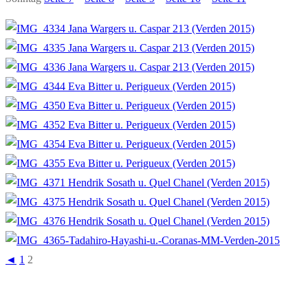
◄
1
2