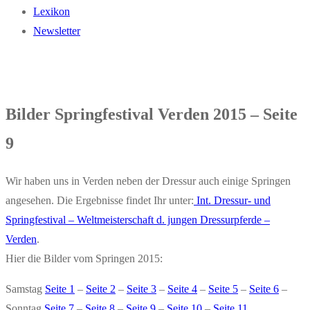
Lexikon
Newsletter
Bilder Springfestival Verden 2015 – Seite
9
Wir haben uns in Verden neben der Dressur auch einige Springen
angesehen. Die Ergebnisse findet Ihr unter:
Int. Dressur- und
Springfestival – Weltmeisterschaft d. jungen Dressurpferde –
Verden
.
Hier die Bilder vom Springen 2015:
Samstag
Seite 1
–
Seite 2
–
Seite 3
–
Seite 4
–
Seite 5
–
Seite 6
–
Sonntag
Seite 7
–
Seite 8
–
Seite 9
–
Seite 10
–
Seite 11