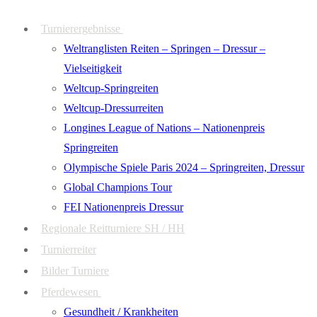
Zum
Menü
Schließen
Turnierergebnisse
Inhalt
Weltranglisten Reiten – Springen – Dressur –
springen
Vielseitigkeit
Weltcup-Springreiten
Weltcup-Dressurreiten
Longines League of Nations – Nationenpreis
Springreiten
Olympische Spiele Paris 2024 – Springreiten, Dressur
Global Champions Tour
FEI Nationenpreis Dressur
Regionale Reitturniere SH / HH
Turnierreiter
Bilder Turniere
Pferdewesen
Gesundheit / Krankheiten