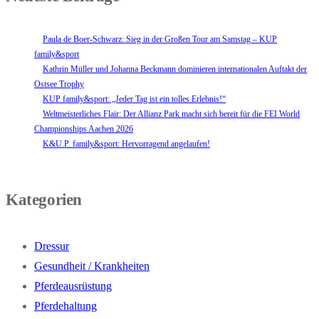
Paula de Boer-Schwarz: Sieg in der Großen Tour am Samstag – KUP
family&sport
Kathrin Müller und Johanna Beckmann dominieren internationalen Auftakt der
Ostsee Trophy
KUP family&sport: „Jeder Tag ist ein tolles Erlebnis!“
Weltmeisterliches Flair: Der Allianz Park macht sich bereit für die FEI World
Championships Aachen 2026
K&U.P. family&sport: Hervorragend angelaufen!
Kategorien
Dressur
Gesundheit / Krankheiten
Pferdeausrüstung
Pferdehaltung