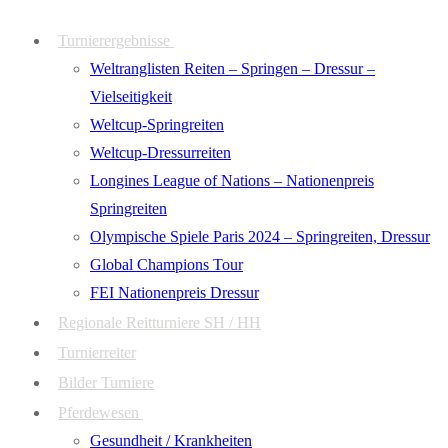
Zum
Menü
Schließen
Turnierergebnisse
Inhalt
Weltranglisten Reiten – Springen – Dressur –
springen
Vielseitigkeit
Weltcup-Springreiten
Weltcup-Dressurreiten
Longines League of Nations – Nationenpreis
Springreiten
Olympische Spiele Paris 2024 – Springreiten, Dressur
Global Champions Tour
FEI Nationenpreis Dressur
Regionale Reitturniere SH / HH
Turnierreiter
Bilder Turniere
Pferdewesen
Gesundheit / Krankheiten