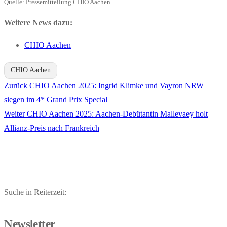
Quelle: Pressemitteilung CHIO Aachen
Weitere News dazu:
CHIO Aachen
CHIO Aachen
Vorheriger
Zurück
CHIO Aachen 2025: Ingrid Klimke und Vayron NRW
Beitragsnavigation
Beitrag:
siegen im 4* Grand Prix Special
Nächster
Weiter
CHIO Aachen 2025: Aachen-Debütantin Mallevaey holt
Beitrag:
Allianz-Preis nach Frankreich
Suche in Reiterzeit:
Newsletter