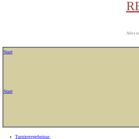
R
Alles r
Start
Start
Turnierergebnisse