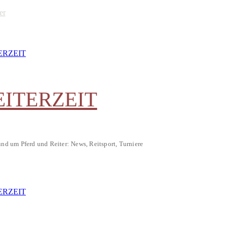
er
EITERZEIT
und um Pferd und Reiter: News, Reitsport, Turniere