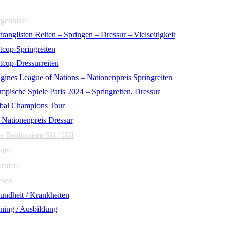
rgebnisse
ranglisten Reiten – Springen – Dressur – Vielseitigkeit
tcup-Springreiten
tcup-Dressurreiten
gines League of Nations – Nationenpreis Springreiten
mpische Spiele Paris 2024 – Springreiten, Dressur
bal Champions Tour
 Nationenpreis Dressur
e Reitturniere SH / HH
iter
urniere
esen
undheit / Krankheiten
ining / Ausbildung