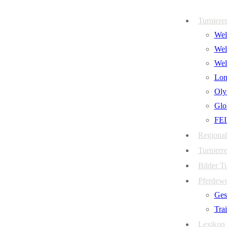
Zum
Menü
Schließen
Turniere
Inhalt
Welt
springen
Wel
Wel
Lon
Oly
Glo
FEI
Regional
Turnierre
Bilder T
Pferdew
Ges
Tra
Lexikon