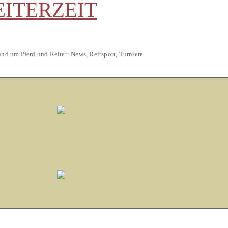
EITERZEIT
und um Pferd und Reiter: News, Reitsport, Turniere