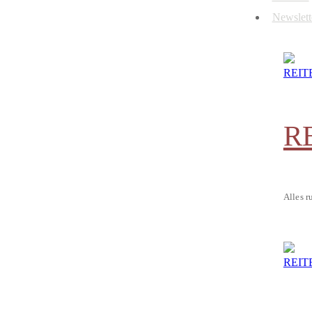
Newslett
R
Alles r