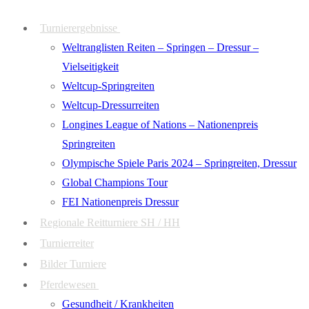
Zum
Menü
Schließen
Turnierergebnisse
Inhalt
Weltranglisten Reiten – Springen – Dressur –
springen
Vielseitigkeit
Weltcup-Springreiten
Weltcup-Dressurreiten
Longines League of Nations – Nationenpreis
Springreiten
Olympische Spiele Paris 2024 – Springreiten, Dressur
Global Champions Tour
FEI Nationenpreis Dressur
Regionale Reitturniere SH / HH
Turnierreiter
Bilder Turniere
Pferdewesen
Gesundheit / Krankheiten