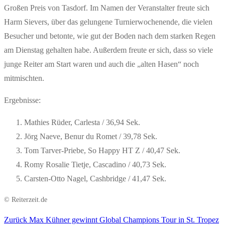
Großen Preis von Tasdorf. Im Namen der Veranstalter freute sich
Harm Sievers, über das gelungene Turnierwochenende, die vielen
Besucher und betonte, wie gut der Boden nach dem starken Regen
am Dienstag gehalten habe. Außerdem freute er sich, dass so viele
junge Reiter am Start waren und auch die „alten Hasen“ noch
mitmischten.
Ergebnisse:
Mathies Rüder, Carlesta / 36,94 Sek.
Jörg Naeve, Benur du Romet / 39,78 Sek.
Tom Tarver-Priebe, So Happy HT Z / 40,47 Sek.
Romy Rosalie Tietje, Cascadino / 40,73 Sek.
Carsten-Otto Nagel, Cashbridge / 41,47 Sek.
© Reiterzeit.de
Vorheriger
Zurück
Max Kühner gewinnt Global Champions Tour in St. Tropez
Beitragsnavigation