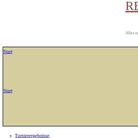
R
Alles r
Start
Start
Turnierergebnisse