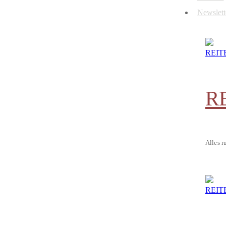
Newslett
R
Alles r