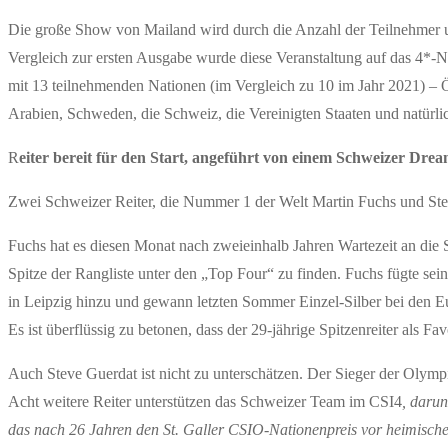
Die große Show von Mailand wird durch die Anzahl der Teilnehmer un
Vergleich zur ersten Ausgabe wurde diese Veranstaltung auf das 4*-
mit 13 teilnehmenden Nationen (im Vergleich zu 10 im Jahr 2021) – 
Arabien, Schweden, die Schweiz, die Vereinigten Staaten und natürlic
R
eiter bereit für den Start, angeführt von einem Schweizer Dre
Zwei Schweizer Reiter, die Nummer 1 der Welt Martin Fuchs und Stev
Fuchs hat es diesen Monat nach zweieinhalb Jahren Wartezeit an die S
Spitze der Rangliste unter den „Top Four“ zu finden. Fuchs fügte sein
in Leipzig hinzu und gewann letzten Sommer Einzel-Silber bei den E
Es ist überflüssig zu betonen, dass der 29-jährige Spitzenreiter als F
Auch Steve Guerdat ist nicht zu unterschätzen. Der Sieger der Olymp
Acht weitere Reiter unterstützen das Schweizer Team im CSI4
, daru
das nach 26 Jahren den St. Galler CSIO-Nationenpreis vor heimische