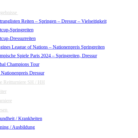
rgebnisse
ranglisten Reiten – Springen – Dressur – Vielseitigkeit
tcup-Springreiten
tcup-Dressurreiten
gines League of Nations – Nationenpreis Springreiten
mpische Spiele Paris 2024 – Springreiten, Dressur
bal Champions Tour
 Nationenpreis Dressur
e Reitturniere SH / HH
iter
urniere
esen
undheit / Krankheiten
ining / Ausbildung