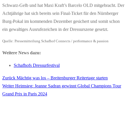
Schwarz-Gelb und hat Maxi Kraft’s Barcelo OLD mitgebracht. Der
Achtjährige hat sich bereits sein Final-Ticket für den Nürnberger
Burg-Pokal im kommenden Dezember gesichert und somit schon
ein gewaltiges Ausrufezeichen in der Dressurszene gesetzt.
Quelle: Pressemitteilung Schafhof Connects / performance & passion
Weitere News dazu:
Schafhofs Dressurfestival
Vorheriger
Zurück
Mächtig was los – Breitenburger Reitertage starten
Beitragsnavigation
Nächster
Beitrag:
Weiter
Heimsieg: Jeanne Sadran gewinnt Global Champions Tour
Beitrag:
Grand Prix in Paris 2024