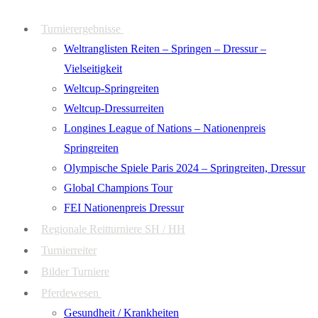
Zum
Menü
Schließen
Turnierergebnisse
Inhalt
Weltranglisten Reiten – Springen – Dressur –
springen
Vielseitigkeit
Weltcup-Springreiten
Weltcup-Dressurreiten
Longines League of Nations – Nationenpreis
Springreiten
Olympische Spiele Paris 2024 – Springreiten, Dressur
Global Champions Tour
FEI Nationenpreis Dressur
Regionale Reitturniere SH / HH
Turnierreiter
Bilder Turniere
Pferdewesen
Gesundheit / Krankheiten