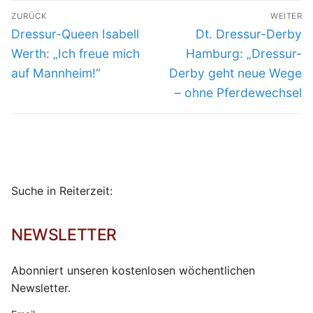
Beitragsnavigation
ZURÜCK
WEITER
Vorheriger
Nächster
Dressur-Queen Isabell
Dt. Dressur-Derby
Beitrag:
Beitrag:
Werth: „Ich freue mich
Hamburg: „Dressur-
auf Mannheim!“
Derby geht neue Wege
– ohne Pferdewechsel
Suche in Reiterzeit:
NEWSLETTER
Abonniert unseren kostenlosen wöchentlichen
Newsletter.