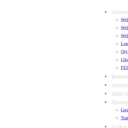
Zum
Menü
Schließen
Turniere
Inhalt
Welt
springen
Wel
Wel
Lon
Oly
Glo
FEI
Regional
Turnierre
Bilder T
Pferdew
Ges
Tra
Lexikon