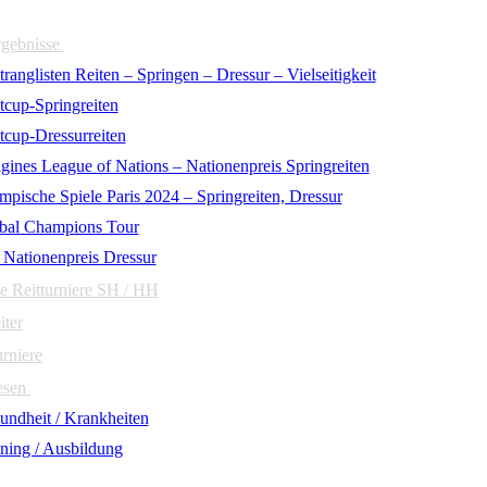
rgebnisse
ranglisten Reiten – Springen – Dressur – Vielseitigkeit
tcup-Springreiten
tcup-Dressurreiten
gines League of Nations – Nationenpreis Springreiten
mpische Spiele Paris 2024 – Springreiten, Dressur
bal Champions Tour
 Nationenpreis Dressur
e Reitturniere SH / HH
iter
urniere
esen
undheit / Krankheiten
ining / Ausbildung