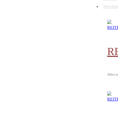
Newslett
R
Alles r