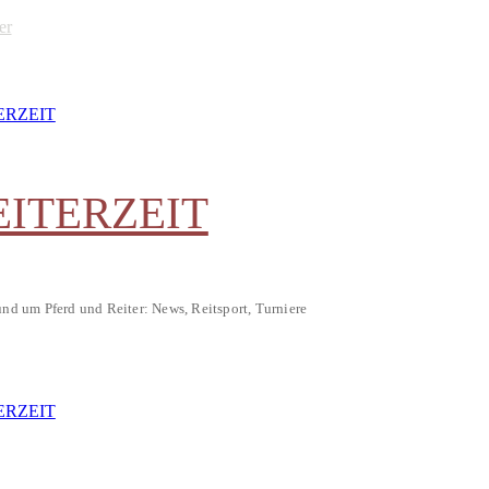
er
EITERZEIT
und um Pferd und Reiter: News, Reitsport, Turniere