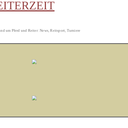
EITERZEIT
und um Pferd und Reiter: News, Reitsport, Turniere