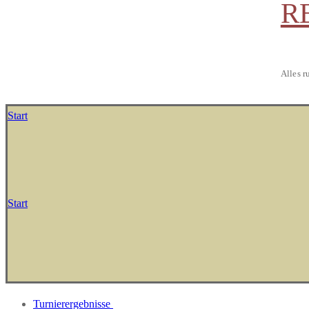
R
Alles r
Start
Start
Turnierergebnisse