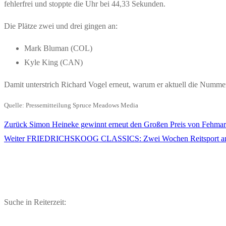
fehlerfrei und stoppte die Uhr bei 44,33 Sekunden.
Die Plätze zwei und drei gingen an:
Mark Bluman (COL)
Kyle King (CAN)
Damit unterstrich Richard Vogel erneut, warum er aktuell die Nummer 
Quelle: Pressemitteilung Spruce Meadows Media
Vorheriger
Zurück
Simon Heineke gewinnt erneut den Großen Preis von Fehma
Beitragsnavigation
Nächster
Beitrag:
Weiter
FRIEDRICHSKOOG CLASSICS: Zwei Wochen Reitsport an 
Beitrag:
Suche in Reiterzeit: