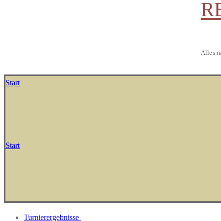
R
Alles r
Start
Start
Turnierergebnisse