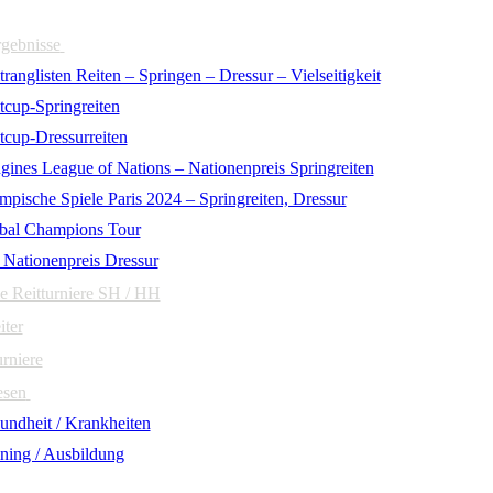
rgebnisse
ranglisten Reiten – Springen – Dressur – Vielseitigkeit
tcup-Springreiten
tcup-Dressurreiten
gines League of Nations – Nationenpreis Springreiten
mpische Spiele Paris 2024 – Springreiten, Dressur
bal Champions Tour
 Nationenpreis Dressur
e Reitturniere SH / HH
iter
urniere
esen
undheit / Krankheiten
ining / Ausbildung