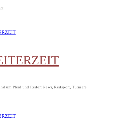
er
EITERZEIT
und um Pferd und Reiter: News, Reitsport, Turniere