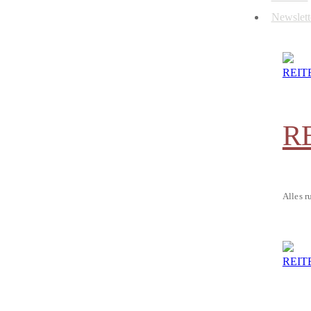
Newslett
R
Alles r