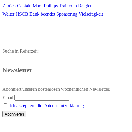
Vorheriger
Zurück
Captain Mark Phillips Trainer in Belgien
Beitragsnavigation
Nächster
Beitrag:
Weiter
HSCB Bank beendet Sponsoring Vielseitigkeit
Beitrag:
Suche in Reiterzeit:
Newsletter
Abonniert unseren kostenlosen wöchentlichen Newsletter.
Email
Ich akzeptiere die Datenschutzerklärung.