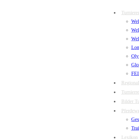
Zum
Menü
Schließen
Turniere
Inhalt
Welt
springen
Wel
Wel
Lon
Oly
Glo
FEI
Regional
Turnierre
Bilder T
Pferdew
Ges
Tra
Lexikon