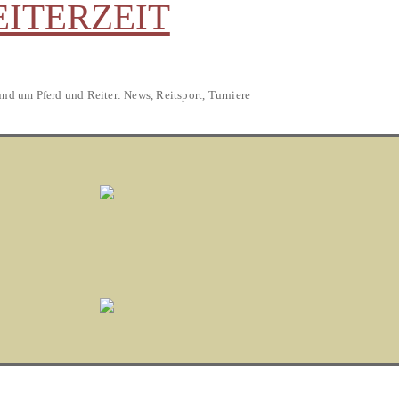
EITERZEIT
und um Pferd und Reiter: News, Reitsport, Turniere