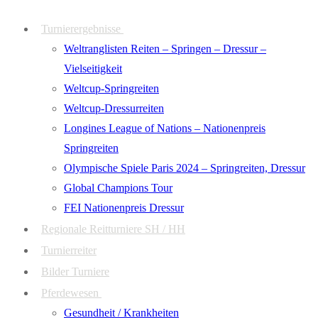
Zum
Menü
Schließen
Turnierergebnisse
Inhalt
Weltranglisten Reiten – Springen – Dressur –
springen
Vielseitigkeit
Weltcup-Springreiten
Weltcup-Dressurreiten
Longines League of Nations – Nationenpreis
Springreiten
Olympische Spiele Paris 2024 – Springreiten, Dressur
Global Champions Tour
FEI Nationenpreis Dressur
Regionale Reitturniere SH / HH
Turnierreiter
Bilder Turniere
Pferdewesen
Gesundheit / Krankheiten