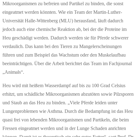
Mikroorganismen zu befreien und Partikel zu binden, die sonst
eingeatmet werden könnten. Wie ein Team der Martin-Luther-
Universität Halle-Wittenberg (MLU) herausfand, läuft dadurch
jedoch auch eine chemische Reaktion ab, bei der die Proteine im
Heu geschädigt werden. Dadurch werden sie für Pferde schwerer
verdaulich. Das kann bei den Tieren zu Mangelerscheinungen
führen und zum Beispiel das Wachstum oder den Muskelaufbau
beeinträchtigen. Über die Arbeit berichtet das Team im Fachjournal
„Animals“.
Heu wird mit heißem Wasserdampf auf bis zu 100 Grad Celsius
erhitzt, um schädliche Mikroorganismen abzutöten sowie Pilzsporen
und Staub an das Heu zu binden. „Viele Pferde leiden unter
Lungenproblemen wie Asthma. Durch die Bedampfung ist das Heu
quasi frei von lebenden Mikroorganismen und Partikeln, die beim
Fressen eingeatmet werden und in der Lunge Schaden anrichten
können. Damit ist es theoretisch ein sehr gutes Futter“, sagt Prof. Dr.