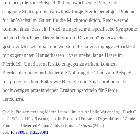
kommen, die zum Beispiel für heranwachsende Pferde oder
säugende Stuten problematisch ist: Junge Pferde benötigen Proteine
für ihr Wachstum, Stuten für die Milchproduktion. Erschwerend
komme hinzu, dass ein Proteinmangel sehr unspezifische Symptome
bei den betroffenen Tieren hervorruft: Dazu gehören etwa ein
gestörter Muskelaufbau und ein stumpfes oder struppiges Haarkleid
mit sogenannten Hungerhaaren – vereinzelte, lange Haare im
Pferdefell. Um diesem Risiko entgegenzuwirken, könnten
Pferdehalterinnen und -halter die Nahrung der Tiere zum Beispiel
mit proteinreichem Futter wie Bierhefe und Sojaschrot oder aber
hochwertigen proteinreichen Ergänzungsmitteln für Pferde
anreichern.
Quelle: Pressemitteilung Martin-Luther-Universität Halle-Wittenberg – Pisch C.
et al. Effect of Hay Steaming on the Estimated Precaecal Digestibility of Crude
Protein and Selected Amino Acids in Horses.
Animals
(2022).
doi:
10.3390/ani12223092