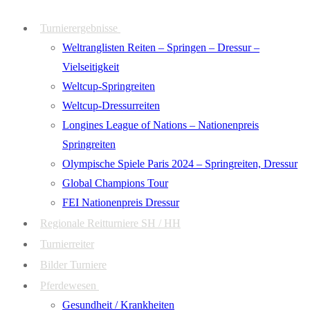
Zum
Menü
Schließen
Turnierergebnisse
Inhalt
Weltranglisten Reiten – Springen – Dressur –
springen
Vielseitigkeit
Weltcup-Springreiten
Weltcup-Dressurreiten
Longines League of Nations – Nationenpreis
Springreiten
Olympische Spiele Paris 2024 – Springreiten, Dressur
Global Champions Tour
FEI Nationenpreis Dressur
Regionale Reitturniere SH / HH
Turnierreiter
Bilder Turniere
Pferdewesen
Gesundheit / Krankheiten