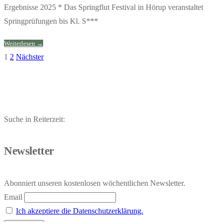
Ergebnisse 2025 * Das Springflut Festival in Hörup veranstaltet
Springprüfungen bis Kl. S***
Weiterlesen →
1
2
Nächster
Seitennummerierung
der
Beiträge
Suche in Reiterzeit:
Newsletter
Abonniert unseren kostenlosen wöchentlichen Newsletter.
Email
Ich akzeptiere die Datenschutzerklärung.