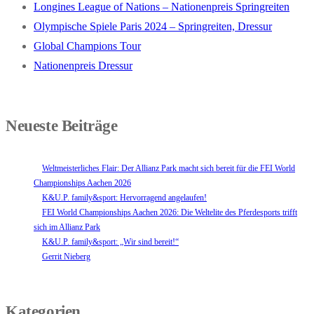
Longines League of Nations – Nationenpreis Springreiten
Olympische Spiele Paris 2024 – Springreiten, Dressur
Global Champions Tour
Nationenpreis Dressur
Neueste Beiträge
Weltmeisterliches Flair: Der Allianz Park macht sich bereit für die FEI World
Championships Aachen 2026
K&U.P. family&sport: Hervorragend angelaufen!
FEI World Championships Aachen 2026: Die Weltelite des Pferdesports trifft
sich im Allianz Park
K&U.P. family&sport: „Wir sind bereit!“
Gerrit Nieberg
Kategorien