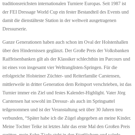
traditionsreichsten internationalen Turniere Europas. Seit 1987 ist
der FEI Dressage World Cup ein fester Bestandteil des Events und
damit die dienstälteste Station in der weltweit ausgetragenen
Dressurserie.
Ganze Generationen haben auch schon im Oval der Holstenhallen
über den Hindernissen geglänzt. Der Große Preis der Volksbanken
Raiffeisenbanken gilt als der Klassiker schlechthin im Parcours und
ist eines von insgesamt vier Weltranglisten-Springen. Für die
erfolgreiche Holsteiner Züchter- und Reiterfamilie Carstensen,
mittlerweile in dritter Generation dem Reitsport verschrieben, ist das
Turnier immer ein Ziel und festes Kalender-Highlight. Vater Jörg
Carstensen hat sowohl im Dressur- als auch im Springsattel
teilgenommen und ist der Veranstaltung seit über 30 Jahren treu
verbunden, “Später habe ich die Zügel abgegeben an meine Kinder.
Meine Tochter Teike ist letztes Jahr das erste Mal den Großen Preis
geritten, mein Sohn Tjade steht in den Startlöchern und würde