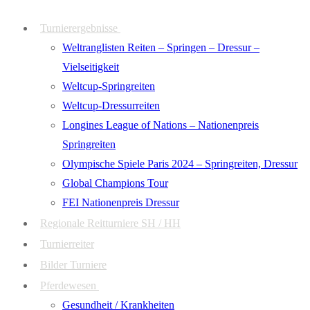
Zum
Menü
Schließen
Turnierergebnisse
Inhalt
Weltranglisten Reiten – Springen – Dressur –
springen
Vielseitigkeit
Weltcup-Springreiten
Weltcup-Dressurreiten
Longines League of Nations – Nationenpreis
Springreiten
Olympische Spiele Paris 2024 – Springreiten, Dressur
Global Champions Tour
FEI Nationenpreis Dressur
Regionale Reitturniere SH / HH
Turnierreiter
Bilder Turniere
Pferdewesen
Gesundheit / Krankheiten