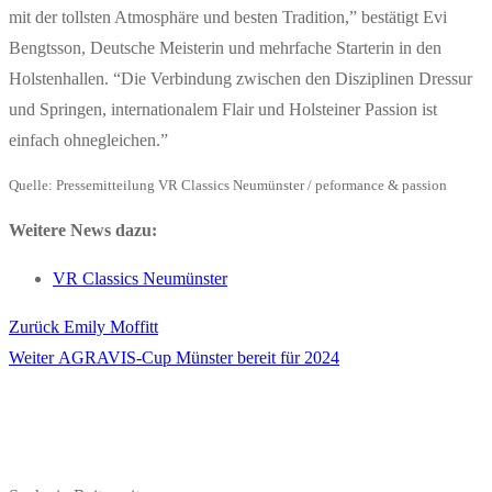
mit der tollsten Atmosphäre und besten Tradition,” bestätigt Evi
Bengtsson, Deutsche Meisterin und mehrfache Starterin in den
Holstenhallen. “Die Verbindung zwischen den Disziplinen Dressur
und Springen, internationalem Flair und Holsteiner Passion ist
einfach ohnegleichen.”
Quelle: Pressemitteilung VR Classics Neumünster / peformance & passion
Weitere News dazu:
VR Classics Neumünster
Vorheriger
Zurück
Emily Moffitt
Beitragsnavigation
Nächster
Beitrag:
Weiter
AGRAVIS-Cup Münster bereit für 2024
Beitrag: