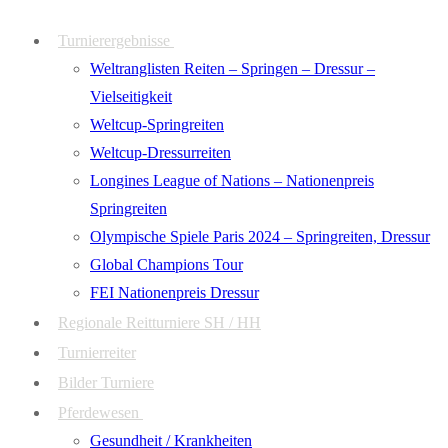
Zum
Menü
Schließen
Turnierergebnisse
Inhalt
Weltranglisten Reiten – Springen – Dressur –
springen
Vielseitigkeit
Weltcup-Springreiten
Weltcup-Dressurreiten
Longines League of Nations – Nationenpreis
Springreiten
Olympische Spiele Paris 2024 – Springreiten, Dressur
Global Champions Tour
FEI Nationenpreis Dressur
Regionale Reitturniere SH / HH
Turnierreiter
Bilder Turniere
Pferdewesen
Gesundheit / Krankheiten