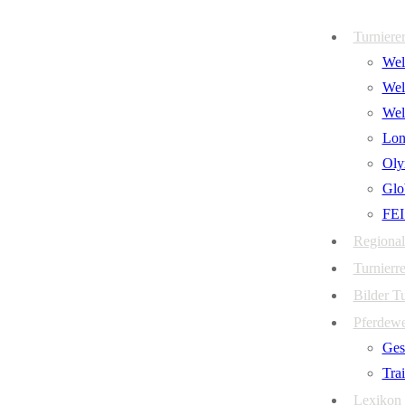
Zum
Menü
Schließen
Turniere
Inhalt
Welt
springen
Wel
Wel
Lon
Oly
Glo
FEI
Regional
Turnierre
Bilder T
Pferdew
Ges
Tra
Lexikon