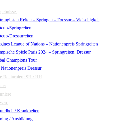
rgebnisse
ranglisten Reiten – Springen – Dressur – Vielseitigkeit
tcup-Springreiten
tcup-Dressurreiten
gines League of Nations – Nationenpreis Springreiten
mpische Spiele Paris 2024 – Springreiten, Dressur
bal Champions Tour
 Nationenpreis Dressur
e Reitturniere SH / HH
iter
urniere
esen
undheit / Krankheiten
ining / Ausbildung