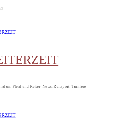
er
EITERZEIT
und um Pferd und Reiter: News, Reitsport, Turniere