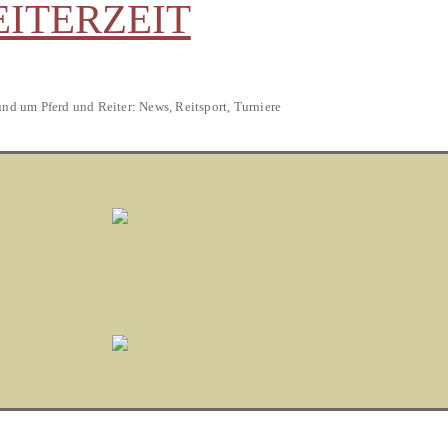
EITERZEIT
und um Pferd und Reiter: News, Reitsport, Turniere