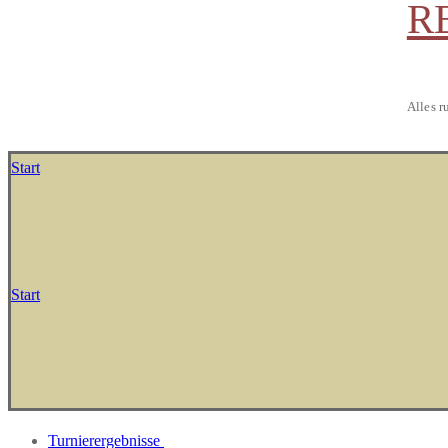
R
Alles r
Start
Start
Turnierergebnisse