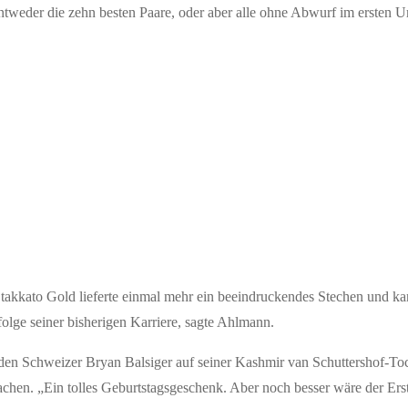
 entweder die zehn besten Paare, oder aber alle ohne Abwurf im ersten
Stakkato Gold lieferte einmal mehr ein beeindruckendes Stechen und k
folge seiner bisherigen Karriere, sagte Ahlmann.
 den Schweizer Bryan Balsiger auf seiner Kashmir van Schuttershof-To
 Aachen. „Ein tolles Geburtstagsgeschenk. Aber noch besser wäre der E