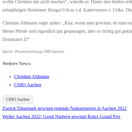
wollte Christian mir nicht machen“, witzelte er. Hinter den beiden r
zehnjährigen Holsteiner Hengst Uricas v.d. Kattevennen v. Uriko. D
Christian Ahlmann sagte später: „Klar, wenn man gewinnt, ist man natü
Meine Pferde sind eigentlich gut gesprungen, aber so richtig gut gekl
Dominator Z!“
Quelle: Pressemitteilung CHIO Aachen
Weitere News:
Christian Ahlmann
CHIO Aachen
CHIO Aachen
Vorheriger
Zurück
Dänemark gewinnt erstmals Nationenpreis in Aachen 2022
Beitragsnavigation
Nächster
Beitrag:
Weiter
Aachen 2022: Gerrit Nieberg gewinnt Rolex Grand Prix
Beitrag: