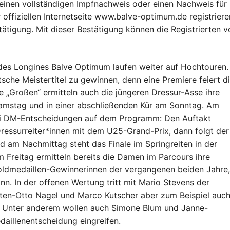
r einen vollständigen Impfnachweis oder einen Nachweis für
offiziellen Internetseite www.balve-optimum.de registriere
ätigung. Mit dieser Bestätigung können die Registrierten v
 des Longines Balve Optimum laufen weiter auf Hochtouren. 
sche Meistertitel zu gewinnen, denn eine Premiere feiert d
 „Großen“ ermitteln auch die jüngeren Dressur-Asse ihre
Samstag und in einer abschließenden Kür am Sonntag. Am
rei DM-Entscheidungen auf dem Programm: Den Auftakt
ssurreiter*innen mit dem U25-Grand-Prix, dann folgt der
d am Nachmittag steht das Finale im Springreiten in der
Freitag ermitteln bereits die Damen im Parcours ihre
Goldmedaillen-Gewinnerinnen der vergangenen beiden Jahre,
n. In der offenen Wertung tritt mit Mario Stevens der
sten-Otto Nagel und Marco Kutscher aber zum Beispiel auc
. Unter anderem wollen auch Simone Blum und Janne-
aillenentscheidung eingreifen.