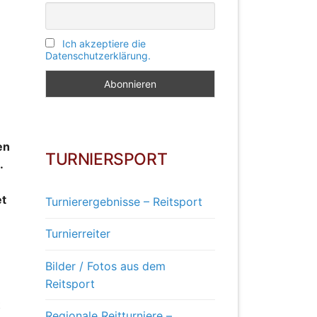
Ich akzeptiere die
Datenschutzerklärung.
n
en
TURNIERSPORT
.
et
Turnierergebnisse – Reitsport
Turnierreiter
Bilder / Fotos aus dem
Reitsport
t
Regionale Reitturniere –