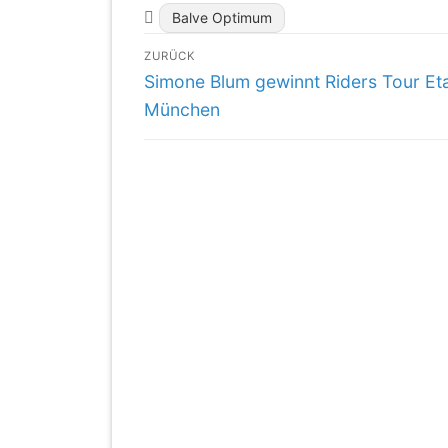
Balve Optimum
Beitragsnavigation
ZURÜCK
Vorheriger
Simone Blum gewinnt Riders Tour Et
Beitrag:
München