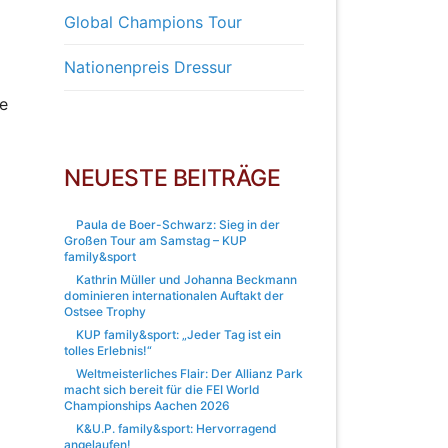
Global Champions Tour
Nationenpreis Dressur
e
NEUESTE BEITRÄGE
Paula de Boer-Schwarz: Sieg in der
Großen Tour am Samstag – KUP
family&sport
Kathrin Müller und Johanna Beckmann
dominieren internationalen Auftakt der
Ostsee Trophy
KUP family&sport: „Jeder Tag ist ein
tolles Erlebnis!“
Weltmeisterliches Flair: Der Allianz Park
macht sich bereit für die FEI World
Championships Aachen 2026
K&U.P. family&sport: Hervorragend
angelaufen!