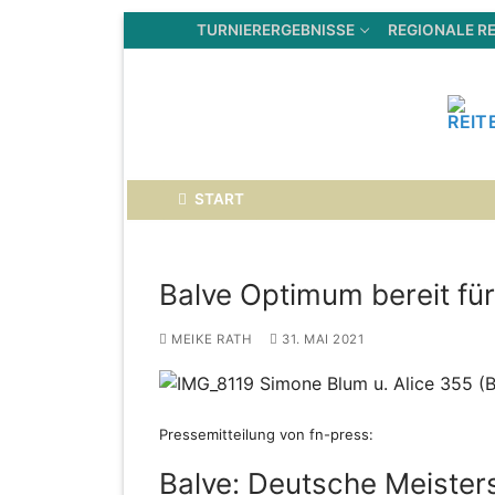
Zum
TURNIERERGEBNISSE
REGIONALE RE
Inhalt
springen
START
Balve Optimum bereit fü
MEIKE RATH
31. MAI 2021
Pressemitteilung von fn-press:
Balve: Deutsche Meister