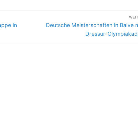
WEI
Nächster
appe in
Deutsche Meisterschaften in Balve m
Beitrag:
Dressur-Olympiakad