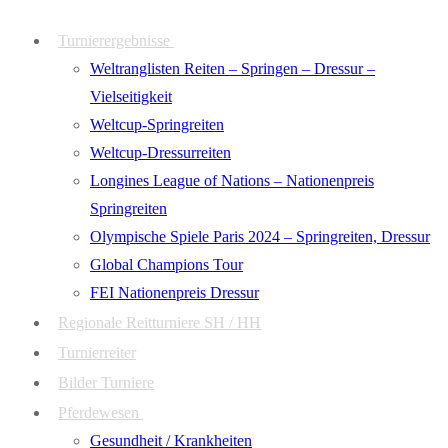
Zum
Menü
Schließen
Turnierergebnisse
Inhalt
Weltranglisten Reiten – Springen – Dressur –
springen
Vielseitigkeit
Weltcup-Springreiten
Weltcup-Dressurreiten
Longines League of Nations – Nationenpreis
Springreiten
Olympische Spiele Paris 2024 – Springreiten, Dressur
Global Champions Tour
FEI Nationenpreis Dressur
Regionale Reitturniere SH / HH
Turnierreiter
Bilder Turniere
Pferdewesen
Gesundheit / Krankheiten