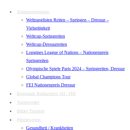
Zum
Menü
Schließen
Turnierergebnisse
Inhalt
Weltranglisten Reiten – Springen – Dressur –
springen
Vielseitigkeit
Weltcup-Springreiten
Weltcup-Dressurreiten
Longines League of Nations – Nationenpreis
Springreiten
Olympische Spiele Paris 2024 – Springreiten, Dressur
Global Champions Tour
FEI Nationenpreis Dressur
Regionale Reitturniere SH / HH
Turnierreiter
Bilder Turniere
Pferdewesen
Gesundheit / Krankheiten