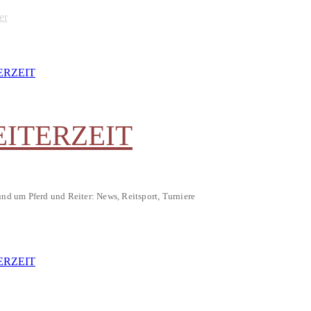
er
EITERZEIT
und um Pferd und Reiter: News, Reitsport, Turniere