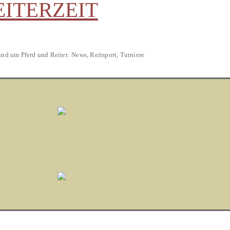
EITERZEIT
und um Pferd und Reiter: News, Reitsport, Turniere