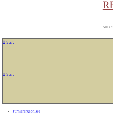
R
Alles r
Start
Start
Turnierergebnisse