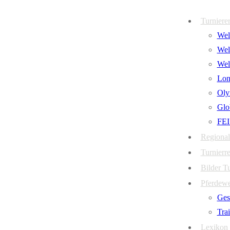
Zum
Menü
Schließen
Turniere
Inhalt
Welt
springen
Wel
Wel
Lon
Oly
Glo
FEI
Regional
Turnierre
Bilder T
Pferdew
Ges
Tra
Lexikon