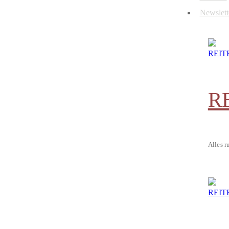
Newslett
R
Alles r