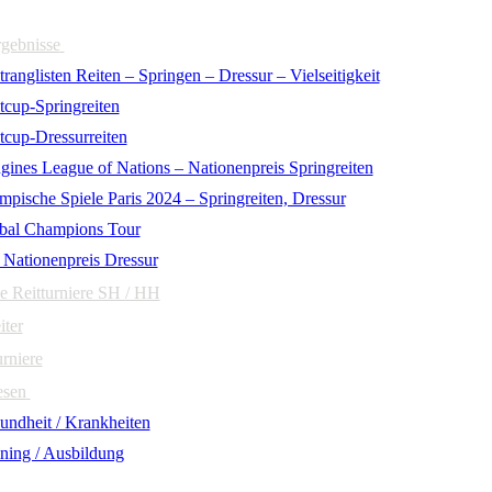
rgebnisse
ranglisten Reiten – Springen – Dressur – Vielseitigkeit
tcup-Springreiten
tcup-Dressurreiten
gines League of Nations – Nationenpreis Springreiten
mpische Spiele Paris 2024 – Springreiten, Dressur
bal Champions Tour
 Nationenpreis Dressur
e Reitturniere SH / HH
iter
urniere
esen
undheit / Krankheiten
ining / Ausbildung