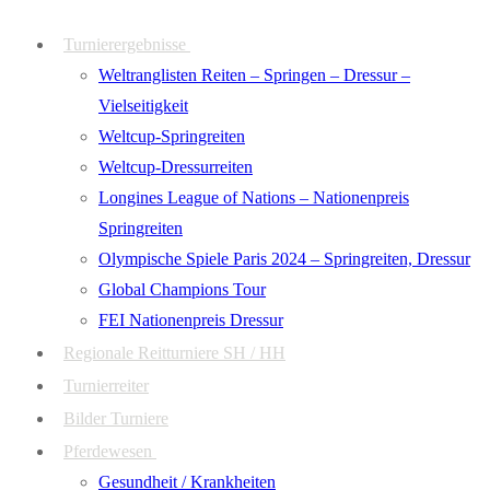
Zum
Menü
Schließen
Turnierergebnisse
Inhalt
Weltranglisten Reiten – Springen – Dressur –
springen
Vielseitigkeit
Weltcup-Springreiten
Weltcup-Dressurreiten
Longines League of Nations – Nationenpreis
Springreiten
Olympische Spiele Paris 2024 – Springreiten, Dressur
Global Champions Tour
FEI Nationenpreis Dressur
Regionale Reitturniere SH / HH
Turnierreiter
Bilder Turniere
Pferdewesen
Gesundheit / Krankheiten