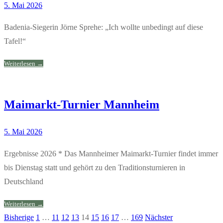
5. Mai 2026
Badenia-Siegerin Jörne Sprehe: „Ich wollte unbedingt auf diese
Tafel!“
Weiterlesen →
Maimarkt-Turnier Mannheim
5. Mai 2026
Ergebnisse 2026 * Das Mannheimer Maimarkt-Turnier findet immer
bis Dienstag statt und gehört zu den Traditionsturnieren in
Deutschland
Weiterlesen →
Bisherige
1
…
11
12
13
14
15
16
17
…
169
Nächster
Seitennummerierung