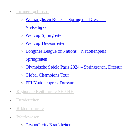
Zum
Menü
Schließen
Turnierergebnisse
Inhalt
Weltranglisten Reiten – Springen – Dressur –
springen
Vielseitigkeit
Weltcup-Springreiten
Weltcup-Dressurreiten
Longines League of Nations – Nationenpreis
Springreiten
Olympische Spiele Paris 2024 – Springreiten, Dressur
Global Champions Tour
FEI Nationenpreis Dressur
Regionale Reitturniere SH / HH
Turnierreiter
Bilder Turniere
Pferdewesen
Gesundheit / Krankheiten