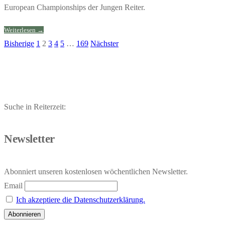
European Championships der Jungen Reiter.
Weiterlesen →
Bisherige
1
2
3
4
5
…
169
Nächster
Seitennummerierung
der
Beiträge
Suche in Reiterzeit:
Newsletter
Abonniert unseren kostenlosen wöchentlichen Newsletter.
Email
Ich akzeptiere die Datenschutzerklärung.