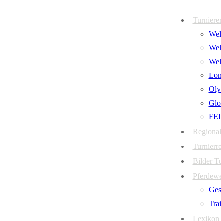
Zum
Menü
Schließen
Turniere
Inhalt
Welt
springen
Wel
Wel
Lon
Oly
Glo
FEI
Regional
Turnierre
Bilder T
Pferdew
Ges
Tra
Lexikon