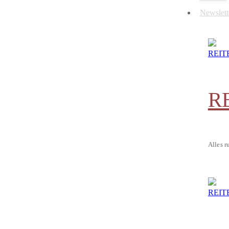
Newslett
R
Alles r