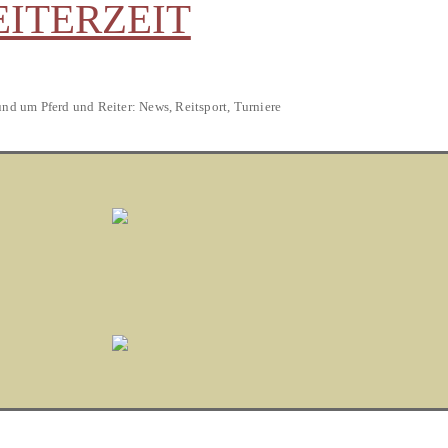
EITERZEIT
und um Pferd und Reiter: News, Reitsport, Turniere