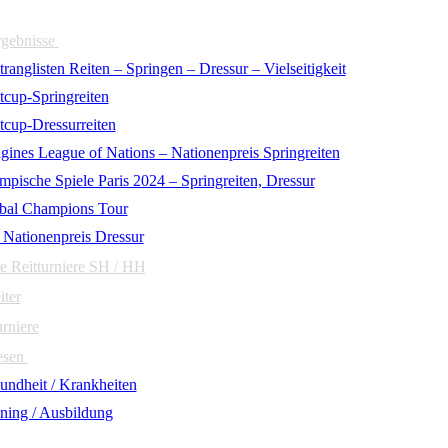
rgebnisse
ranglisten Reiten – Springen – Dressur – Vielseitigkeit
tcup-Springreiten
tcup-Dressurreiten
gines League of Nations – Nationenpreis Springreiten
mpische Spiele Paris 2024 – Springreiten, Dressur
bal Champions Tour
 Nationenpreis Dressur
e Reitturniere SH / HH
iter
urniere
esen
undheit / Krankheiten
ining / Ausbildung