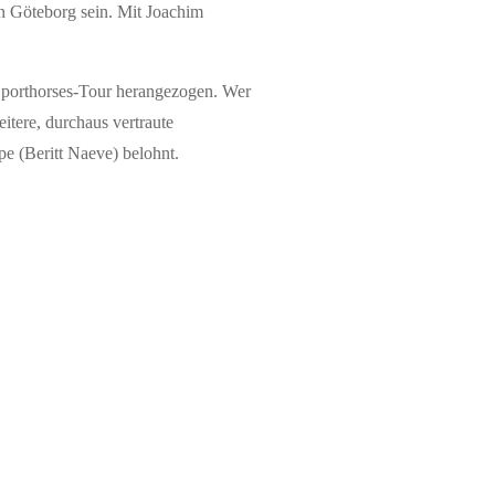
in Göteborg sein. Mit Joachim
 Sporthorses-Tour herangezogen. Wer
itere, durchaus vertraute
e (Beritt Naeve) belohnt.