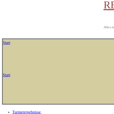
R
Alles r
Start
Start
Turnierergebnisse