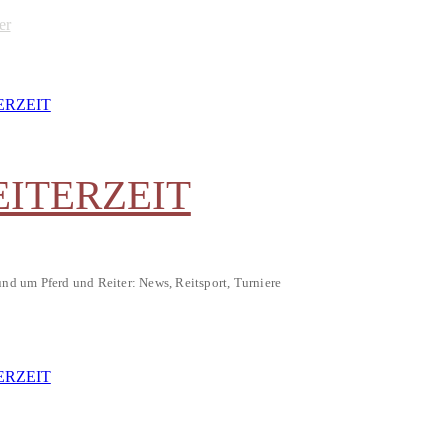
er
EITERZEIT
und um Pferd und Reiter: News, Reitsport, Turniere