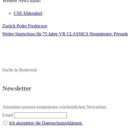
Weitere News dazu:
CSE Ehlersdorf
Vorheriger
Zurück
Peder Fredricson
Beitragsnavigation
Nächster
Beitrag:
Weiter
Startschuss für 75 Jahre VR CLASSICS Neumünster: Presseko
Beitrag:
Suche in Reiterzeit:
Newsletter
Abonniert unseren kostenlosen wöchentlichen Newsletter.
Email
Ich akzeptiere die Datenschutzerklärung.