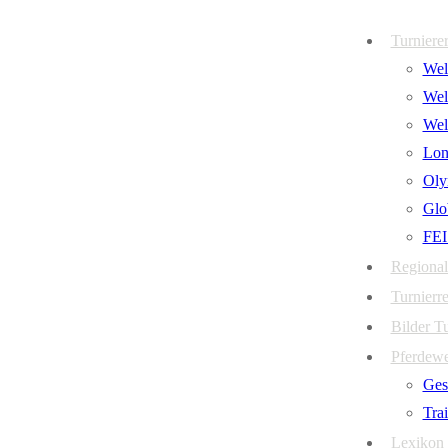
Zum
Menü
Schließen
Turniere
Inhalt
Welt
springen
Wel
Wel
Lon
Oly
Glo
FEI
Regional
Turnierre
Bilder T
Pferdew
Ges
Tra
Lexikon