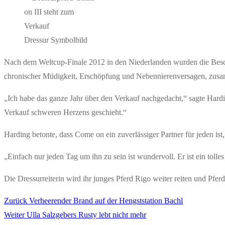
Dressur Symbolbild
Nach dem Weltcup-Finale 2012 in den Niederlanden wurden die Beschw
chronischer Müdigkeit, Erschöpfung und Nebennierenversagen, zusam
„Ich habe das ganze Jahr über den Verkauf nachgedacht,“ sagte Hardi
Verkauf schweren Herzens geschieht.“
Harding betonte, dass Come on ein zuverlässiger Partner für jeden ist, 
„Einfach nur jeden Tag um ihn zu sein ist wundervoll. Er ist ein tolle
Die Dressurreiterin wird ihr junges Pferd Rigo weiter reiten und Pfer
Vorheriger
Zurück
Verheerender Brand auf der Hengststation Bachl
Beitragsnavigation
Nächster
Beitrag:
Weiter
Ulla Salzgebers Rusty lebt nicht mehr