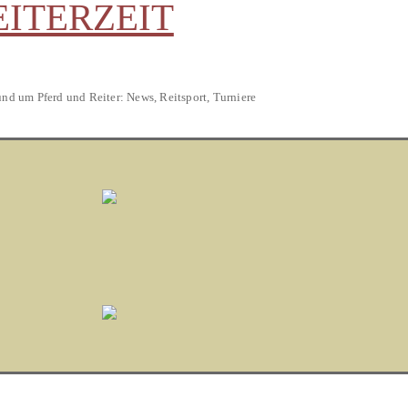
EITERZEIT
und um Pferd und Reiter: News, Reitsport, Turniere