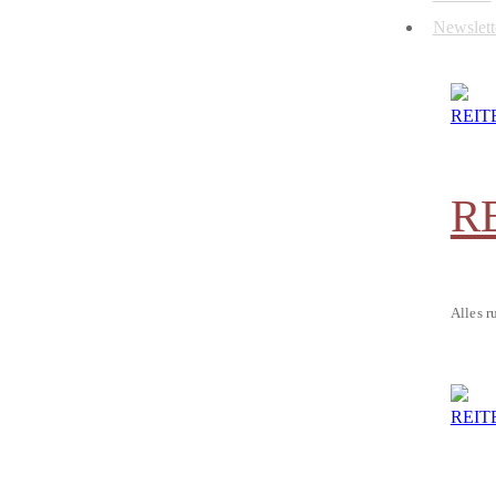
Newslett
R
Alles r