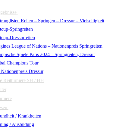
rgebnisse
ranglisten Reiten – Springen – Dressur – Vielseitigkeit
tcup-Springreiten
tcup-Dressurreiten
gines League of Nations – Nationenpreis Springreiten
mpische Spiele Paris 2024 – Springreiten, Dressur
bal Champions Tour
 Nationenpreis Dressur
e Reitturniere SH / HH
iter
urniere
esen
undheit / Krankheiten
ining / Ausbildung