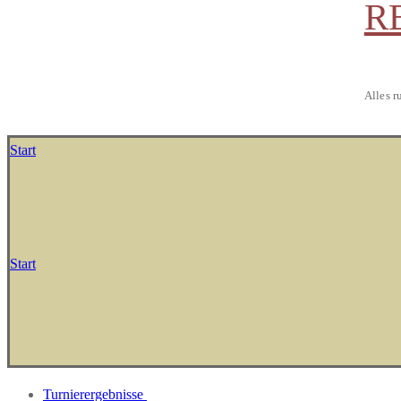
R
Alles r
Start
Start
Turnierergebnisse