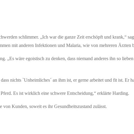
erden schlimmer. „Ich war die ganze Zeit erschöpft und krank,“ sagte
men mit anderen Infektionen und Malaria, wie von mehreren Ärzten be
ng. „Es wäre egoistisch zu denken, dass niemand anderes ihn so liebe
dass nichts `Unheimliches´ an ihm ist, er gerne arbeitet und fit ist. Er 
s Pferd. Es ist wirklich eine schwere Entscheidung,“ erklärte Harding.
de von Kunden, soweit es ihr Gesundheitszustand zulässt.