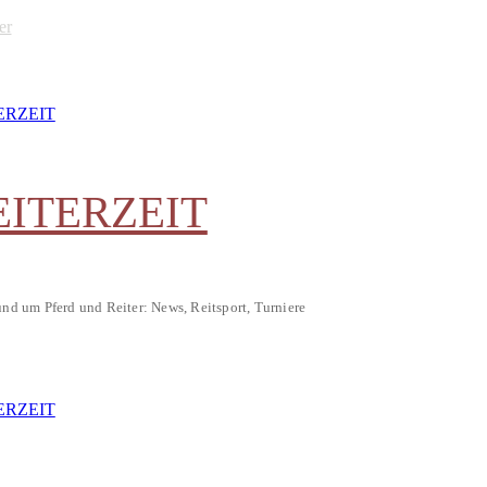
er
EITERZEIT
und um Pferd und Reiter: News, Reitsport, Turniere