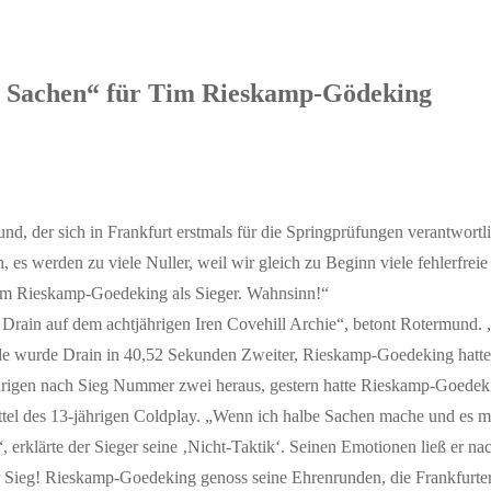
e Sachen“ für Tim Rieskamp-Gödeking
, der sich in Frankfurt erstmals für die Springprüfungen verantwortli
 werden zu viele Nuller, weil wir gleich zu Beginn viele fehlerfreie 
Tim Rieskamp-Goedeking als Sieger. Wahnsinn!“
Drain auf dem achtjährigen Iren Covehill Archie“, betont Rotermund. „
 Ende wurde Drain in 40,52 Sekunden Zweiter, Rieskamp-Goedeking hatt
0-Jährigen nach Sieg Nummer zwei heraus, gestern hatte Rieskamp-Goede
el des 13-jährigen Coldplay. „Wenn ich halbe Sachen mache und es mit
erklärte der Sieger seine ‚Nicht-Taktik‘. Seinen Emotionen ließ er nach
der Sieg! Rieskamp-Goedeking genoss seine Ehrenrunden, die Frankfurte