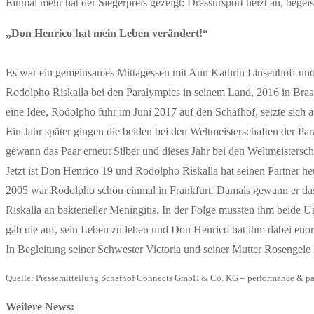
Einmal mehr hat der Siegerpreis gezeigt: Dressursport heizt an, begeiste
„Don Henrico hat mein Leben verändert!“
Es war ein gemeinsames Mittagessen mit Ann Kathrin Linsenhoff un
Rodolpho Riskalla bei den Paralympics in seinem Land, 2016 in Brasi
eine Idee, Rodolpho fuhr im Juni 2017 auf den Schafhof, setzte sich
Ein Jahr später gingen die beiden bei den Weltmeisterschaften der Pa
gewann das Paar erneut Silber und dieses Jahr bei den Weltmeistersc
Jetzt ist Don Henrico 19 und Rodolpho Riskalla hat seinen Partner 
2005 war Rodolpho schon einmal in Frankfurt. Damals gewann er das 
Riskalla an bakterieller Meningitis. In der Folge mussten ihm beide
gab nie auf, sein Leben zu leben und Don Henrico hat ihm dabei eno
In Begleitung seiner Schwester Victoria und seiner Mutter Rosengele
Quelle: Pressemitteilung Schafhof Connects GmbH & Co. KG – performance & pa
Weitere News: