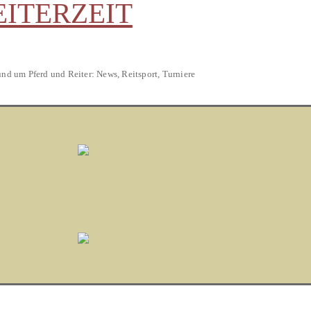
EITERZEIT
und um Pferd und Reiter: News, Reitsport, Turniere