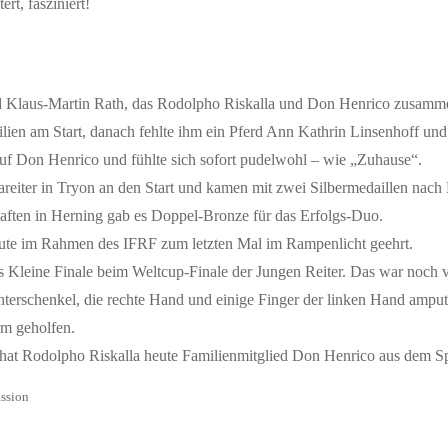
rt, fasziniert!
d Klaus-Martin Rath, das Rodolpho Riskalla und Don Henrico zusamm
lien am Start, danach fehlte ihm ein Pferd Ann Kathrin Linsenhoff un
 auf Don Henrico und fühlte sich sofort pudelwohl – wie „Zuhause“.
rareiter in Tryon an den Start und kamen mit zwei Silbermedaillen nach
haften in Herning gab es Doppel-Bronze für das Erfolgs-Duo.
heute im Rahmen des IFRF zum letzten Mal im Rampenlicht geehrt.
Kleine Finale beim Weltcup-Finale der Jungen Reiter. Das war noch v
 Unterschenkel, die rechte Hand und einige Finger der linken Hand amp
rm geholfen.
 hat Rodolpho Riskalla heute Familienmitglied Don Henrico aus dem Sp
ssion