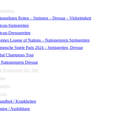
rgebnisse
ranglisten Reiten – Springen – Dressur – Vielseitigkeit
tcup-Springreiten
tcup-Dressurreiten
gines League of Nations – Nationenpreis Springreiten
mpische Spiele Paris 2024 – Springreiten, Dressur
bal Champions Tour
 Nationenpreis Dressur
e Reitturniere SH / HH
iter
urniere
esen
undheit / Krankheiten
ining / Ausbildung