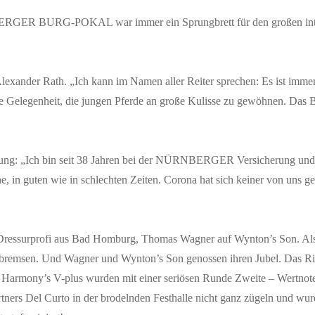
NBERGER BURG-POKAL war immer ein Sprungbrett für den großen inter
lexander Rath. „Ich kann im Namen aller Reiter sprechen: Es ist immer
are Gelegenheit, die jungen Pferde an große Kulisse zu gewöhnen. Das B
g: „Ich bin seit 38 Jahren bei der NÜRNBERGER Versicherung und be
guten wie in schlechten Zeiten. Corona hat sich keiner von uns ge
en Dressurprofi aus Bad Homburg, Thomas Wagner auf Wynton’s Son. Al
u bremsen. Und Wagner und Wynton’s Son genossen ihren Jubel. Das Ric
d Harmony’s V-plus wurden mit einer seriösen Runde Zweite – Wertnot
tners Del Curto in der brodelnden Festhalle nicht ganz zügeln und wurd