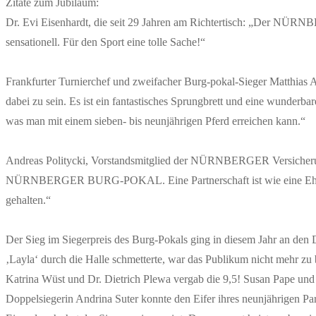
Zitate zum Jubiläum:
Dr. Evi Eisenhardt, die seit 29 Jahren am Richtertisch: „Der NÜR
sensationell. Für den Sport eine tolle Sache!“
Frankfurter Turnierchef und zweifacher Burg-pokal-Sieger Matthias A
dabei zu sein. Es ist ein fantastisches Sprungbrett und eine wunderb
was man mit einem sieben- bis neunjährigen Pferd erreichen kann.“
Andreas Politycki, Vorstandsmitglied der NÜRNBERGER Versicherun
NÜRNBERGER BURG-POKAL. Eine Partnerschaft ist wie eine Ehe, in 
gehalten.“
Der Sieg im Siegerpreis des Burg-Pokals ging in diesem Jahr an d
‚Layla‘ durch die Halle schmetterte, war das Publikum nicht mehr z
Katrina Wüst und Dr. Dietrich Plewa vergab die 9,5! Susan Pape un
Doppelsiegerin Andrina Suter konnte den Eifer ihres neunjährigen Par