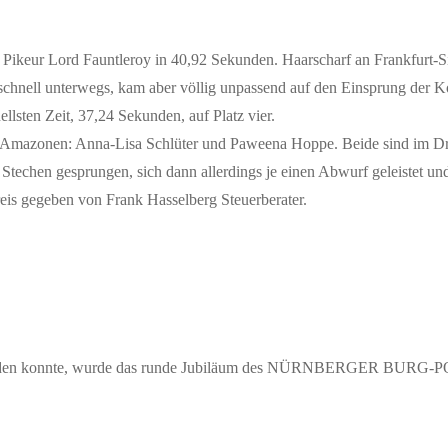
 Pikeur Lord Fauntleroy in 40,92 Sekunden. Haarscharf an Frankfurt-S
d schnell unterwegs, kam aber völlig unpassend auf den Einsprung der 
llsten Zeit, 37,24 Sekunden, auf Platz vier.
i Amazonen: Anna-Lisa Schlüter und Paweena Hoppe. Beide sind im Dre
s Stechen gesprungen, sich dann allerdings je einen Abwurf geleistet un
eis gegeben von Frank Hasselberg Steuerberater.
attfinden konnte, wurde das runde Jubiläum des NÜRNBERGER BURG-P