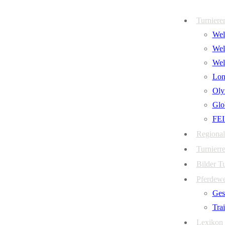
Zum
Menü
Schließen
Turniere
Inhalt
Welt
springen
Wel
Wel
Lon
Oly
Glo
FEI
Regional
Turnierre
Bilder T
Pferdew
Ges
Tra
Lexikon