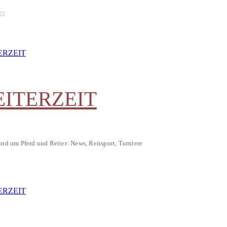
er
EITERZEIT
und um Pferd und Reiter: News, Reitsport, Turniere