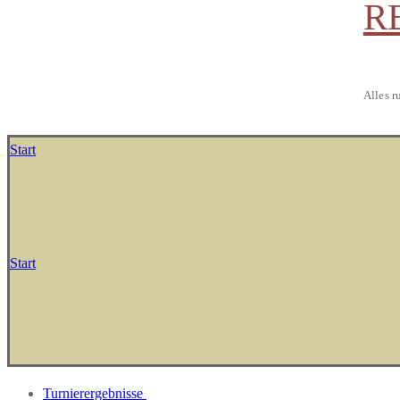
R
Alles r
Start
Start
Turnierergebnisse