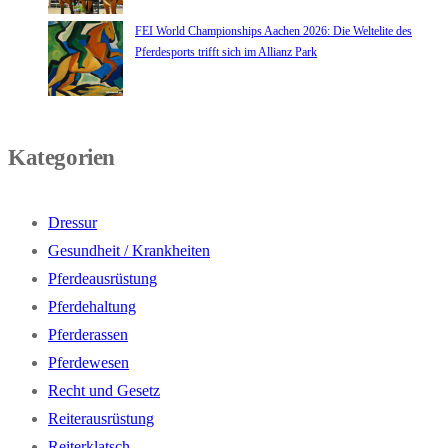
FEI World Championships Aachen 2026: Die Weltelite des
Pferdesports trifft sich im Allianz Park
Kategorien
Dressur
Gesundheit / Krankheiten
Pferdeausrüstung
Pferdehaltung
Pferderassen
Pferdewesen
Recht und Gesetz
Reiterausrüstung
Reiterklatsch