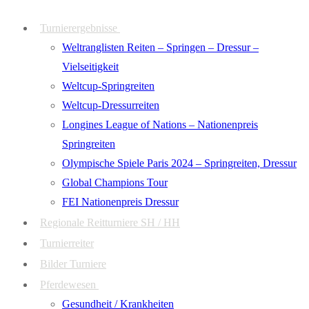
Zum
Menü
Schließen
Turnierergebnisse
Inhalt
Weltranglisten Reiten – Springen – Dressur –
springen
Vielseitigkeit
Weltcup-Springreiten
Weltcup-Dressurreiten
Longines League of Nations – Nationenpreis
Springreiten
Olympische Spiele Paris 2024 – Springreiten, Dressur
Global Champions Tour
FEI Nationenpreis Dressur
Regionale Reitturniere SH / HH
Turnierreiter
Bilder Turniere
Pferdewesen
Gesundheit / Krankheiten