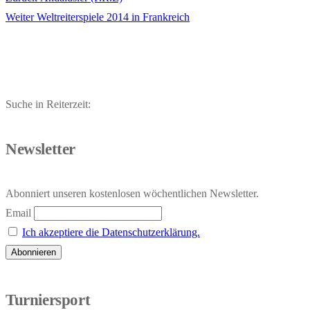
Beitragsnavigation
Nächster
Beitrag:
Weiter
Weltreiterspiele 2014 in Frankreich
Beitrag:
Suche in Reiterzeit:
Newsletter
Abonniert unseren kostenlosen wöchentlichen Newsletter.
Email
Ich akzeptiere die Datenschutzerklärung.
Turniersport