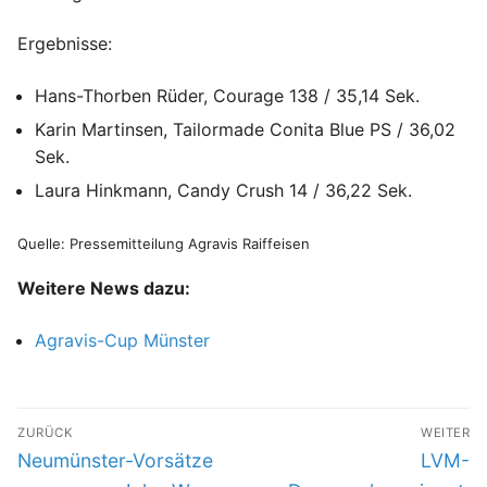
Ergebnisse:
Hans-Thorben Rüder, Courage 138 / 35,14 Sek.
Karin Martinsen, Tailormade Conita Blue PS / 36,02
Sek.
Laura Hinkmann, Candy Crush 14 / 36,22 Sek.
Quelle: Pressemitteilung Agravis Raiffeisen
Weitere News dazu:
Agravis-Cup Münster
Beitragsnavigation
ZURÜCK
WEITER
Vorheriger
Nächste
Neumünster-Vorsätze
LVM-
Beitrag:
Beitrag: